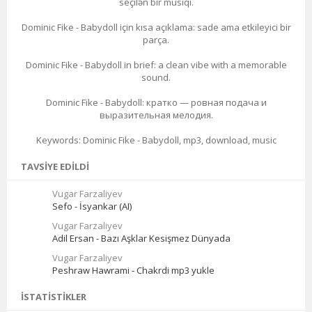
seçilən bir musiqi.
Dominic Fike - Babydoll için kısa açıklama: sade ama etkileyici bir
parça.
Dominic Fike - Babydoll in brief: a clean vibe with a memorable
sound.
Dominic Fike - Babydoll: кратко — ровная подача и
выразительная мелодия.
Keywords: Dominic Fike - Babydoll, mp3, download, music
TAVSIYE EDILDI
Vugar Farzaliyev
Sefo - İsyankar (AI)
Vugar Farzaliyev
Adil Ersan - Bazı Aşklar Kesişmez Dünyada
Vugar Farzaliyev
Peshraw Hawrami - Chakrdi mp3 yukle
İSTATISTIKLER