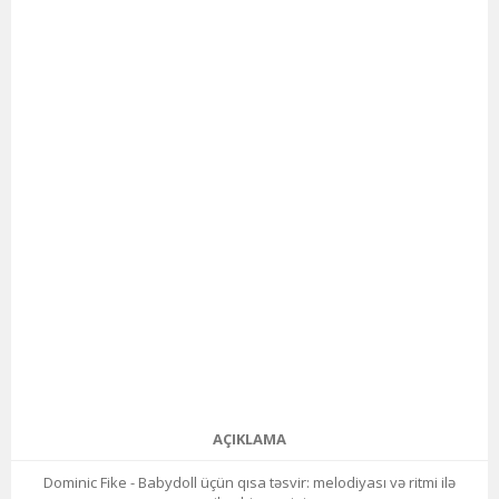
AÇIKLAMA
Dominic Fike - Babydoll üçün qısa təsvir: melodiyası və ritmi ilə