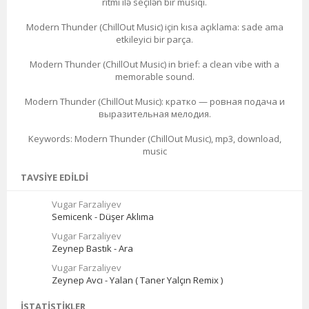
ritmi ilə seçilən bir musiqi.
Modern Thunder (ChillOut Music) için kısa açıklama: sade ama
etkileyici bir parça.
Modern Thunder (ChillOut Music) in brief: a clean vibe with a
memorable sound.
Modern Thunder (ChillOut Music): кратко — ровная подача и
выразительная мелодия.
Keywords: Modern Thunder (ChillOut Music), mp3, download,
music
TAVSIYE EDILDI
Vugar Farzaliyev
Semicenk - Düşer Aklıma
Vugar Farzaliyev
Zeynep Bastık - Ara
Vugar Farzaliyev
Zeynep Avcı - Yalan ( Taner Yalçın Remix )
İSTATISTIKLER