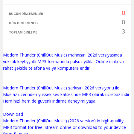
0
BUGÜN DINLENENLER
0
DÜN DINLENENLER
3
TOPLAM DINLEME
Modern Thunder (ChillOut Music) mahnısını 2026 versiyasında
yüksək keyfiyyətli MP3 formatında pulsuz yüklə. Online dinlə və
rahat şəkildə telefona və ya kompüterə endir.
Modern Thunder (ChillOut Music) şarkısını 2026 versiyonu ile
Blue.az üzerinden yüksek ses kalitesinde MP3 olarak ücretsiz indir.
Hem hızlı hem de güvenli indirme deneyimi yaşa.
Download
Modern Thunder (ChillOut Music) (2026 version) in high-quality
MP3 format for free. Stream online or download to your device
from Blue.az.