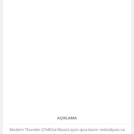
AÇIKLAMA
Modern Thunder (ChillOut Music) üçün qısa təsvir: melodiyası və