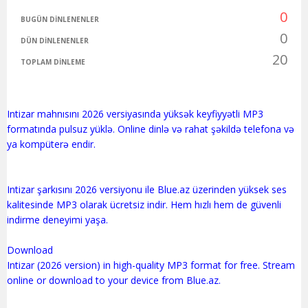
0
BUGÜN DINLENENLER
0
DÜN DINLENENLER
20
TOPLAM DINLEME
Intizar mahnısını 2026 versiyasında yüksək keyfiyyətli MP3
formatında pulsuz yüklə. Online dinlə və rahat şəkildə telefona və
ya kompüterə endir.
Intizar şarkısını 2026 versiyonu ile Blue.az üzerinden yüksek ses
kalitesinde MP3 olarak ücretsiz indir. Hem hızlı hem de güvenli
indirme deneyimi yaşa.
Download
Intizar (2026 version) in high-quality MP3 format for free. Stream
online or download to your device from Blue.az.