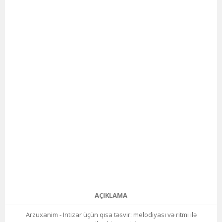
AÇIKLAMA
Arzuxanim - Intizar üçün qısa təsvir: melodiyası və ritmi ilə