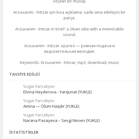
seçilən bir musiqi.
Arzuxanim - Intizar için kısa açıklama: sade ama etkileyici bir
parça.
Arzuxanim - Intizar in brief: a clean vibe with a memorable
sound.
Arzuxanim - Intizar: кратко — ровная подача и
выразительная мелодия.
Keywords: Arzuxanim - Intizar, mp3, download, music
TAVSIYE EDILDI
Vugar Farzaliyev
Elvina Heyderova - Yarqunat (YUKLE)
Vugar Farzaliyev
Amina — Ölüm Haqdır (YUKLE)
Vugar Farzaliyev
Narana Pasayeva – Sevgi Nesen (YUKLE)
İSTATISTIKLER