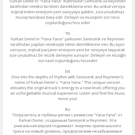
Furkan Demir'in "Yana Yana" mahnısının Semicenk və Reynmen
tərəfindən remiksi ilə ritmin dərinliklərinə enin. Bu unikal versiya
orijinal trekin enerjisini yeni səviyyəyə qaldırır, sizə unudulmaz
musiqi təcrübəsi bəxş edir. Dinləyin və musiqinin sizi necə
coşdurduğunu hiss edin!
TR
Furkan Demir'in "Yana Yana" şarkısının Semicenk ve Reynmen
tarafından yapılan remiksiyle ritmin derinliklerine inin. Bu eşsiz
versiyon, orijinal parçanın enerjisini yeni bir seviyeye taşıyarak
size unutulmaz bir müzik deneyimi sunuyor. Dinleyin ve müziğin
sizi nasıl coşturduğunu hissedin!
EN
Dive into the depths of rhythm with Semicenk and Reynmen's
remix of Furkan Demir's "Yana Yana." This unique version
elevates the original track's energy to a new level, offering you
an unforgettable musical experience. Listen and feel the music
move you!
RU
Погрузитесь в глубины ритма с ремиксом "Yana Yana" от
Furkan Demir, созданным Semicenk и Reynmen. Эта
уникальная версия поднимает энергию оригинального
трека на новый уровень, предлагая вам незабываемые