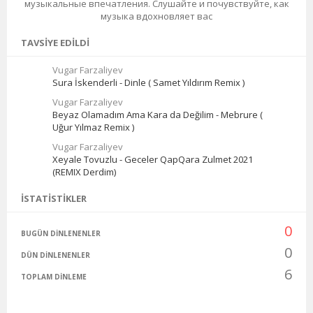
музыкальные впечатления. Слушайте и почувствуйте, как
музыка вдохновляет вас
TAVSIYE EDILDI
Vugar Farzaliyev
Sura İskenderli - Dinle ( Samet Yıldırım Remix )
Vugar Farzaliyev
Beyaz Olamadım Ama Kara da Değilim - Mebrure (
Uğur Yılmaz Remix )
Vugar Farzaliyev
Xeyale Tovuzlu - Geceler QapQara Zulmet 2021
(REMIX Derdim)
İSTATISTIKLER
0
BUGÜN DINLENENLER
0
DÜN DINLENENLER
6
TOPLAM DINLEME