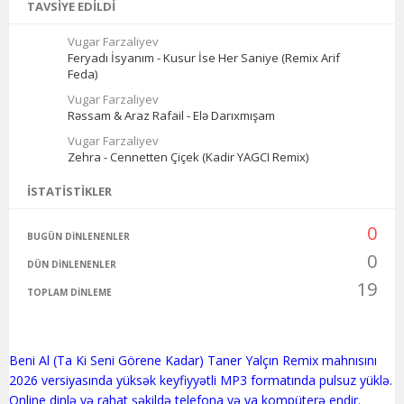
TAVSIYE EDILDI
Vugar Farzaliyev
Feryadı İsyanım - Kusur İse Her Saniye (Remix Arif
Feda)
Vugar Farzaliyev
Rəssam & Araz Rafail - Elə Darıxmışam
Vugar Farzaliyev
Zehra - Cennetten Çiçek (Kadir YAGCI Remix)
İSTATISTIKLER
0
BUGÜN DINLENENLER
0
DÜN DINLENENLER
19
TOPLAM DINLEME
Beni Al (Ta Ki Seni Görene Kadar) Taner Yalçın Remix mahnısını
2026 versiyasında yüksək keyfiyyətli MP3 formatında pulsuz yüklə.
Online dinlə və rahat şəkildə telefona və ya kompüterə endir.