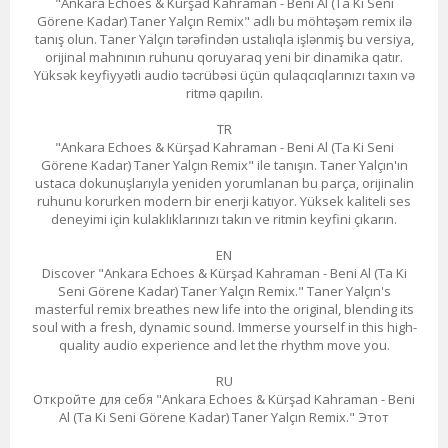
"Ankara Echoes & Kürşad Kahraman - Beni Al (Ta Ki Seni
Görene Kadar) Taner Yalçın Remix" adlı bu möhtəşəm remix ilə
tanış olun. Taner Yalçın tərəfindən ustalıqla işlənmiş bu versiya,
orijinal mahnının ruhunu qoruyaraq yeni bir dinamika qatır.
Yüksək keyfiyyətli audio təcrübəsi üçün qulaqcıqlarınızı taxın və
ritmə qapılın.
TR
"Ankara Echoes & Kürşad Kahraman - Beni Al (Ta Ki Seni
Görene Kadar) Taner Yalçın Remix" ile tanışın. Taner Yalçın'ın
ustaca dokunuşlarıyla yeniden yorumlanan bu parça, orijinalin
ruhunu korurken modern bir enerji katıyor. Yüksek kaliteli ses
deneyimi için kulaklıklarınızı takın ve ritmin keyfini çıkarın.
EN
Discover "Ankara Echoes & Kürşad Kahraman - Beni Al (Ta Ki
Seni Görene Kadar) Taner Yalçın Remix." Taner Yalçın's
masterful remix breathes new life into the original, blending its
soul with a fresh, dynamic sound. Immerse yourself in this high-
quality audio experience and let the rhythm move you.
RU
Откройте для себя "Ankara Echoes & Kürşad Kahraman - Beni
Al (Ta Ki Seni Görene Kadar) Taner Yalçın Remix." Этот