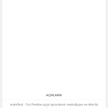
AÇIKLAMA
manifest - Toz Pembe üçün qısa təsvir: melodiyası və ritmi ilə