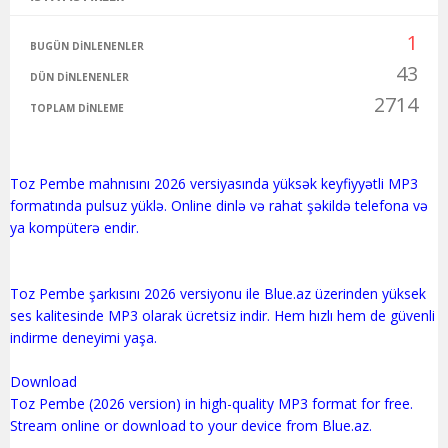
1
BUGÜN DINLENENLER
43
DÜN DINLENENLER
2714
TOPLAM DINLEME
Toz Pembe mahnısını 2026 versiyasında yüksək keyfiyyətli MP3
formatında pulsuz yüklə. Online dinlə və rahat şəkildə telefona və
ya kompüterə endir.
Toz Pembe şarkısını 2026 versiyonu ile Blue.az üzerinden yüksek
ses kalitesinde MP3 olarak ücretsiz indir. Hem hızlı hem de güvenli
indirme deneyimi yaşa.
Download
Toz Pembe (2026 version) in high-quality MP3 format for free.
Stream online or download to your device from Blue.az.