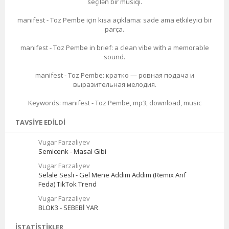
seçilən bir musiqi.
manifest - Toz Pembe için kısa açıklama: sade ama etkileyici bir
parça.
manifest - Toz Pembe in brief: a clean vibe with a memorable
sound.
manifest - Toz Pembe: кратко — ровная подача и
выразительная мелодия.
Keywords: manifest - Toz Pembe, mp3, download, music
TAVSIYE EDILDI
Vugar Farzaliyev
Semicenk - Masal Gibi
Vugar Farzaliyev
Selale Sesli - Gel Mene Addim Addim (Remix Arif
Feda) TikTok Trend
Vugar Farzaliyev
BLOK3 - SEBEBİ YAR
İSTATISTIKLER