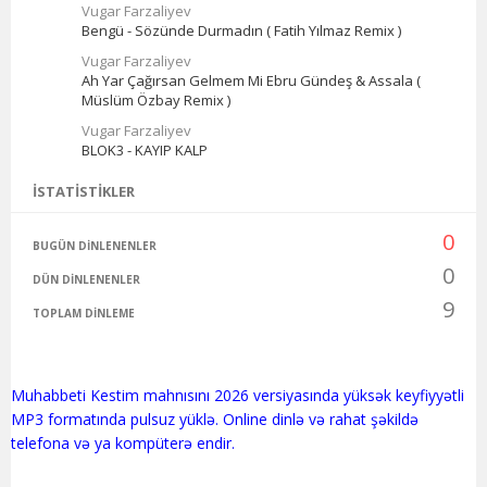
Vugar Farzaliyev
Bengü - Sözünde Durmadın ( Fatih Yılmaz Remix )
Vugar Farzaliyev
Ah Yar Çağırsan Gelmem Mi Ebru Gündeş & Assala (
Müslüm Özbay Remix )
Vugar Farzaliyev
BLOK3 - KAYIP KALP
İSTATISTIKLER
0
BUGÜN DINLENENLER
0
DÜN DINLENENLER
9
TOPLAM DINLEME
Muhabbeti Kestim mahnısını 2026 versiyasında yüksək keyfiyyətli
MP3 formatında pulsuz yüklə. Online dinlə və rahat şəkildə
telefona və ya kompüterə endir.