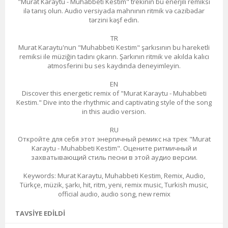
"Murat Karaytu - Muhabbeti Kestim" trekinin bu enerjili remiksi
ilə tanış olun. Audio versiyada mahnının ritmik və cazibədar
tərzini kəşf edin.
TR
Murat Karaytu'nun "Muhabbeti Kestim" şarkısının bu hareketli
remiksi ile müziğin tadını çıkarın. Şarkının ritmik ve akılda kalıcı
atmosferini bu ses kaydında deneyimleyin.
EN
Discover this energetic remix of "Murat Karaytu - Muhabbeti
Kestim." Dive into the rhythmic and captivating style of the song
in this audio version.
RU
Откройте для себя этот энергичный ремикс на трек "Murat
Karaytu - Muhabbeti Kestim". Оцените ритмичный и
захватывающий стиль песни в этой аудио версии.
Keywords: Murat Karaytu, Muhabbeti Kestim, Remix, Audio,
Türkçe, müzik, şarkı, hit, ritm, yeni, remix music, Turkish music,
official audio, audio song, new remix
TAVSIYE EDILDI