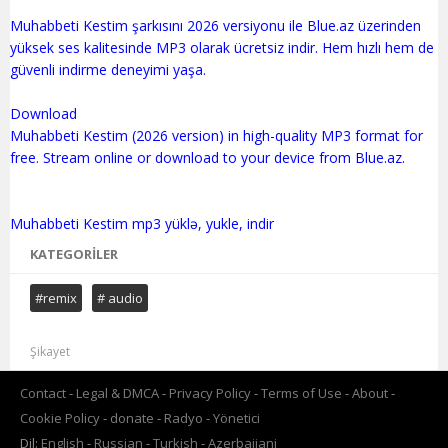
Muhabbeti Kestim şarkısını 2026 versiyonu ile Blue.az üzerinden
yüksek ses kalitesinde MP3 olarak ücretsiz indir. Hem hızlı hem de
güvenli indirme deneyimi yaşa.
Download
Muhabbeti Kestim (2026 version) in high-quality MP3 format for
free. Stream online or download to your device from Blue.az.
KATEGORILER
#remix
# audio
Şikayet
Contact
Legal & DMCA
Privacy Policy
Terms of Use
About
Cookie Policy
donate
Radyo
Yönetici
Dil:
English
Russian
Turkish
Azerbaijani