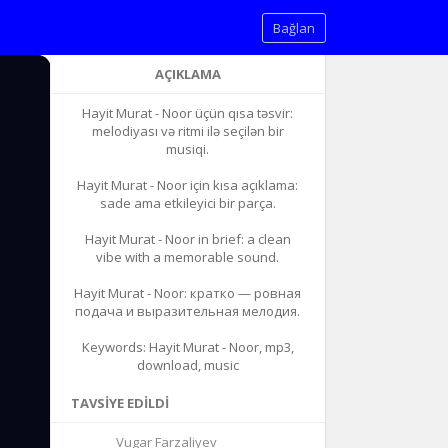
Bağlan
AÇIKLAMA
Hayit Murat - Noor üçün qısa təsvir:
melodiyası və ritmi ilə seçilən bir
musiqi.
Hayit Murat - Noor için kısa açıklama:
sade ama etkileyici bir parça.
Hayit Murat - Noor in brief: a clean
vibe with a memorable sound.
Hayit Murat - Noor: кратко — ровная
подача и выразительная мелодия.
Keywords: Hayit Murat - Noor, mp3,
download, music
TAVSIYE EDILDI
Vugar Farzaliyev