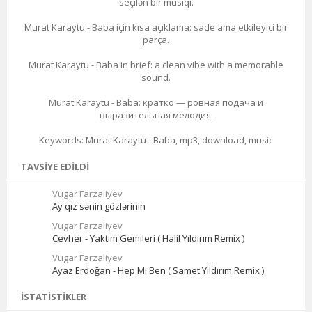
seçilən bir musiqi.
Murat Karaytu - Baba için kısa açıklama: sade ama etkileyici bir
parça.
Murat Karaytu - Baba in brief: a clean vibe with a memorable
sound.
Murat Karaytu - Baba: кратко — ровная подача и
выразительная мелодия.
Keywords: Murat Karaytu - Baba, mp3, download, music
TAVSIYE EDILDI
Vugar Farzaliyev
Ay qız sənin gözlərinin
Vugar Farzaliyev
Cevher - Yaktım Gemileri ( Halil Yıldırım Remix )
Vugar Farzaliyev
Ayaz Erdoğan - Hep Mi Ben ( Samet Yıldırım Remix )
İSTATISTIKLER