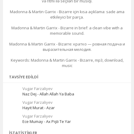
və ritmi ilə seçilən bir musiqi.
Madonna & Martin Garrix - Bizarre için kısa açıklama: sade ama
etkileyici bir parça.
Madonna & Martin Garrix - Bizarre in brief: a clean vibe with a
memorable sound.
Madonna & Martin Garrix - Bizarre: кратко — ровная подача и
выразительная мелодия.
Keywords: Madonna & Martin Garrix - Bizarre, mp3, download,
music
TAVSIYE EDILDI
Vugar Farzaliyev
Naz Dej - Allah Allah Ya Baba
Vugar Farzaliyev
Hayit Murat - Azar
Vugar Farzaliyev
Ece Mumay - Ax Pişti Te Yar
İSTATISTIKLER