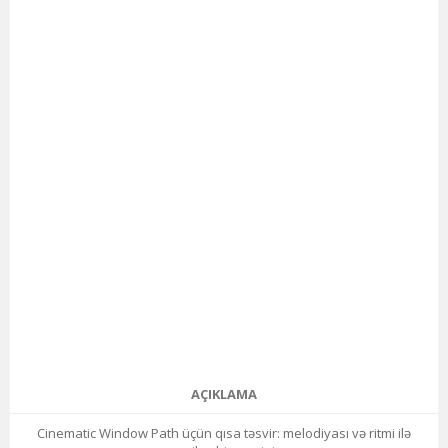
AÇIKLAMA
Cinematic Window Path üçün qısa təsvir: melodiyası və ritmi ilə