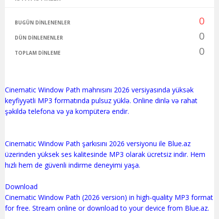
0
BUGÜN DINLENENLER
0
DÜN DINLENENLER
0
TOPLAM DINLEME
Cinematic Window Path mahnısını 2026 versiyasında yüksək
keyfiyyətli MP3 formatında pulsuz yüklə. Online dinlə və rahat
şəkildə telefona və ya kompüterə endir.
Cinematic Window Path şarkısını 2026 versiyonu ile Blue.az
üzerinden yüksek ses kalitesinde MP3 olarak ücretsiz indir. Hem
hızlı hem de güvenli indirme deneyimi yaşa.
Download
Cinematic Window Path (2026 version) in high-quality MP3 format
for free. Stream online or download to your device from Blue.az.