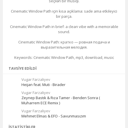
seçilən bir musiqi.
Cinematic Window Path için kısa açıklama: sade ama etkileyici
bir parça.
Cinematic Window Path in brief: a clean vibe with a memorable
sound.
Cinematic Window Path: кратко — ровная подача и
выразительная мелодия.
Keywords: Cinematic Window Path, mp3, download, music
TAVSIYE EDILDI
Vugar Farzaliyev
Heijan feat. Muti - Birader
Vugar Farzaliyev
Zeynep Bastık & Rıza Tamer - Benden Sonra (
Muharrem ECE Remix )
Vugar Farzaliyev
Mehmet Elmas & EFO - Savunmasızım
İSTATISTIKLER