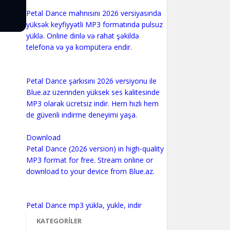
Petal Dance mahnısını 2026 versiyasında
yüksək keyfiyyətli MP3 formatında pulsuz
yüklə. Online dinlə və rahat şəkildə
telefona və ya kompüterə endir.
Petal Dance şarkısını 2026 versiyonu ile
Blue.az üzerinden yüksek ses kalitesinde
MP3 olarak ücretsiz indir. Hem hızlı hem
de güvenli indirme deneyimi yaşa.
Download
Petal Dance (2026 version) in high-quality
MP3 format for free. Stream online or
download to your device from Blue.az.
KATEGORILER