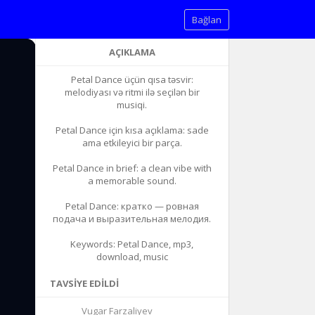
Bağlan
AÇIKLAMA
Petal Dance üçün qısa təsvir:
melodiyası və ritmi ilə seçilən bir
musiqi.
Petal Dance için kısa açıklama: sade
ama etkileyici bir parça.
Petal Dance in brief: a clean vibe with
a memorable sound.
Petal Dance: кратко — ровная
подача и выразительная мелодия.
Keywords: Petal Dance, mp3,
download, music
TAVSIYE EDILDI
Vugar Farzaliyev