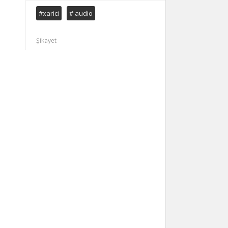
#xarici
# audio
Şikayet