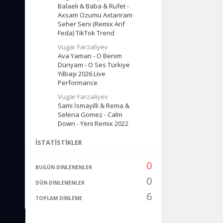
Balaeli & Baba & Rufet -
Axsam Ozumu Axtariram
Seher Seni (Remix Arif
Feda) TikTok Trend
Vugar Farzaliyev
Ava Yaman - O Benim
Dünyam - O Ses Türkiye
Yılbaşı 2026 Live
Performance
Vugar Farzaliyev
Sami İsmayilli & Rema &
Selena Gomez - Calm
Down - Yeni Remix 2022
İSTATISTIKLER
0
BUGÜN DINLENENLER
0
DÜN DINLENENLER
6
TOPLAM DINLEME