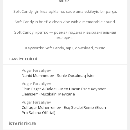
musiqi.
Soft Candy için kısa açıklama: sade ama etkileyici bir parça.
Soft Candy in brief: a clean vibe with a memorable sound.
Soft Candy: кратко — ровная подача и выразительная
мелодия.
Keywords: Soft Candy, mp3, download, music
TAVSIYE EDILDI
Vugar Farzaliyev
Nahid Memmedov - Senle Qocalmaq İster
Vugar Farzaliyev
Eltun Esger & Balaeli - Men Hacan Esqe Xeyanet
Elemisem (Muzikalni Meyxana
Vugar Farzaliyev
Zulfuqar Meherremov - Esq Serabi Remix (Elsen
Pro Sabina Official)
İSTATISTIKLER