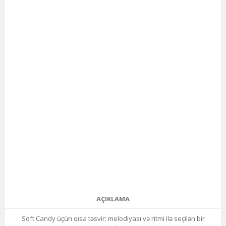
AÇIKLAMA
Soft Candy üçün qısa təsvir: melodiyası və ritmi ilə seçilən bir