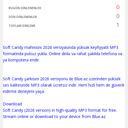
0
BUGÜN DINLENENLER
0
DÜN DINLENENLER
1
TOPLAM DINLEME
Soft Candy mahnısını 2026 versiyasında yüksək keyfiyyətli MP3
formatında pulsuz yüklə. Online dinlə və rahat şəkildə telefona və
ya kompüterə endir.
Soft Candy şarkısını 2026 versiyonu ile Blue.az üzerinden yüksek
ses kalitesinde MP3 olarak ücretsiz indir. Hem hızlı hem de güvenli
indirme deneyimi yaşa.
Download
Soft Candy (2026 version) in high-quality MP3 format for free.
Stream online or download to your device from Blue.az.