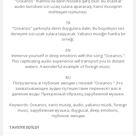
"Oceanos" mahnısı ilə dərin hisslərə qərq olun. Bu ecazkar
audio təcrübəsi sizi uzaq sulara aparacaq. Xarici musiqinin
möhtəşəm nümunəsi.
TR
"Oceanos" şarkısıyla derin duygulara dalın. Bu büyüleyici ses
deneyimi sizi uzak sulara taşıyacak. Yabancı müziğin harika bir
örneği.
EN
Immerse yourself in deep emotions with the song "Oceanos."
This captivating audio experience will transport you to distant
waters. A wonderful example of foreign music.
RU
Погрузитесь в глубокие эмоции с песней "Oceanos." Это
захватывающее аудио-путешествие перенесет вас в
далекие воды. Прекрасный образец зарубежной музыки.
Keywords: Oceanos, xarici musiqi, audio, yabancı müzik, foreign
music, зарубежная музыка, duygusal, deep emotions,
глубокие эмоции
TAVSIYE EDILDI