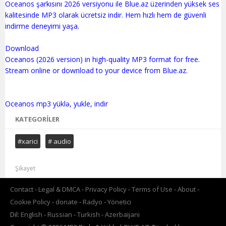
Oceanos şarkısını 2026 versiyonu ile Blue.az üzerinden yüksek ses
kalitesinde MP3 olarak ücretsiz indir. Hem hızlı hem de güvenli
indirme deneyimi yaşa.
Download
Oceanos (2026 version) in high-quality MP3 format for free.
Stream online or download to your device from Blue.az.
KATEGORILER
#xarici
# audio
Şikayet
Contact
Legal & DMCA
Privacy Policy
Terms of Use
About
Cookie Policy
donate
Radyo
Yönetici
Dil:
English
Russian
Turkish
Azerbaijani