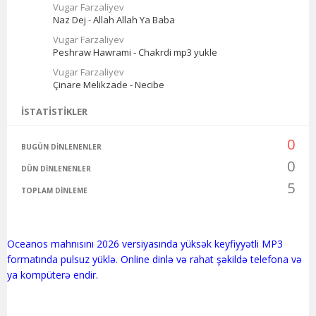
Vugar Farzaliyev
Naz Dej - Allah Allah Ya Baba
Vugar Farzaliyev
Peshraw Hawrami - Chakrdi mp3 yukle
Vugar Farzaliyev
Çinare Melikzade - Necibe
İSTATISTIKLER
0
BUGÜN DINLENENLER
0
DÜN DINLENENLER
5
TOPLAM DINLEME
Oceanos mahnısını 2026 versiyasında yüksək keyfiyyətli MP3
formatında pulsuz yüklə. Online dinlə və rahat şəkildə telefona və
ya kompüterə endir.