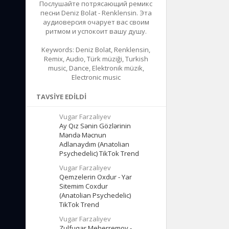
Послушайте потрясающий ремикс
песни Deniz Bolat - Renklensin. Эта
аудиоверсия очарует вас своим
ритмом и успокоит вашу душу.
Keywords: Deniz Bolat, Renklensin,
Remix, Audio, Türk müziği, Turkish
music, Dance, Elektronik müzik,
Electronic music
TAVSIYE EDILDI
Vugar Farzaliyev
Ay Qız Sənin Gözlərinin
Məndə Məcnun
Adlanaydım (Anatolian
Psychedelic) TikTok Trend
Vugar Farzaliyev
Qemzelerin Oxdur - Yar
Sitemim Coxdur
(Anatolian Psychedelic)
TikTok Trend
Vugar Farzaliyev
Zulfuqar Meherremov -