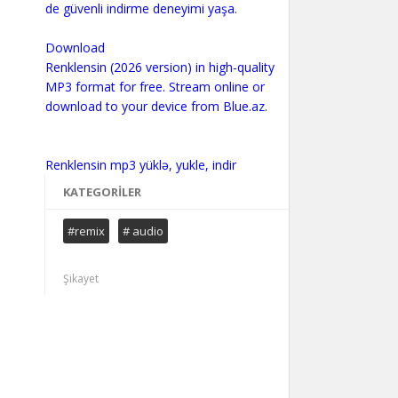
de güvenli indirme deneyimi yaşa.
Download
Renklensin (2026 version) in high-quality
MP3 format for free. Stream online or
download to your device from Blue.az.
KATEGORILER
#remix
# audio
Şikayet