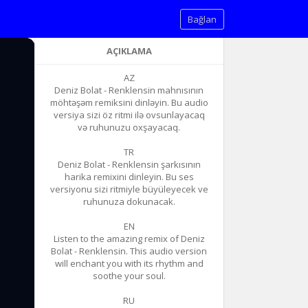
Bağlan
AÇIKLAMA
AZ
Deniz Bolat - Renklensin mahnısının
möhtəşəm remiksini dinləyin. Bu audio
versiya sizi öz ritmi ilə ovsunlayacaq
və ruhunuzu oxşayacaq.
TR
Deniz Bolat - Renklensin şarkısının
harika remixini dinleyin. Bu ses
versiyonu sizi ritmiyle büyüleyecek ve
ruhunuza dokunacak.
EN
Listen to the amazing remix of Deniz
Bolat - Renklensin. This audio version
will enchant you with its rhythm and
soothe your soul.
RU