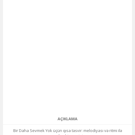
AÇIKLAMA
Bir Daha Sevmek Yok üçün qısa təsvir: melodiyası və ritmi ilə