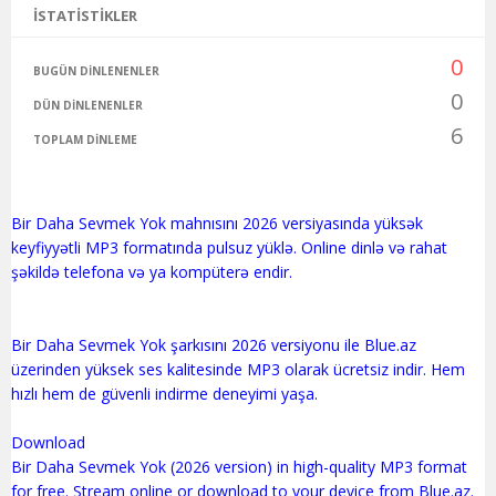
İSTATISTIKLER
0
BUGÜN DINLENENLER
0
DÜN DINLENENLER
6
TOPLAM DINLEME
Bir Daha Sevmek Yok mahnısını 2026 versiyasında yüksək
keyfiyyətli MP3 formatında pulsuz yüklə. Online dinlə və rahat
şəkildə telefona və ya kompüterə endir.
Bir Daha Sevmek Yok şarkısını 2026 versiyonu ile Blue.az
üzerinden yüksek ses kalitesinde MP3 olarak ücretsiz indir. Hem
hızlı hem de güvenli indirme deneyimi yaşa.
Download
Bir Daha Sevmek Yok (2026 version) in high-quality MP3 format
for free. Stream online or download to your device from Blue.az.