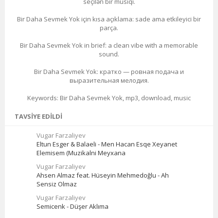
seçilən bir musiqi.
Bir Daha Sevmek Yok için kısa açıklama: sade ama etkileyici bir
parça.
Bir Daha Sevmek Yok in brief: a clean vibe with a memorable
sound.
Bir Daha Sevmek Yok: кратко — ровная подача и
выразительная мелодия.
Keywords: Bir Daha Sevmek Yok, mp3, download, music
TAVSIYE EDILDI
Vugar Farzaliyev
Eltun Esger & Balaeli - Men Hacan Esqe Xeyanet
Elemisem (Muzikalni Meyxana
Vugar Farzaliyev
Ahsen Almaz feat. Hüseyin Mehmedoğlu - Ah
Sensiz Olmaz
Vugar Farzaliyev
Semicenk - Düşer Aklıma