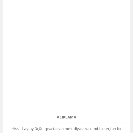
AÇIKLAMA
Hiss - Laylay üçün qısa təsvir: melodiyası və ritmi ilə seçilən bir