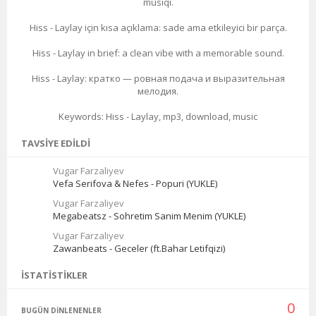
musiqi.
Hiss - Laylay için kısa açıklama: sade ama etkileyici bir parça.
Hiss - Laylay in brief: a clean vibe with a memorable sound.
Hiss - Laylay: кратко — ровная подача и выразительная
мелодия.
Keywords: Hiss - Laylay, mp3, download, music
TAVSIYE EDILDI
Vugar Farzaliyev
Vefa Serifova & Nefes - Popuri (YUKLE)
Vugar Farzaliyev
Megabeatsz - Sohretim Sanim Menim (YUKLE)
Vugar Farzaliyev
Zawanbeats - Geceler (ft.Bahar Letifqizi)
İSTATISTIKLER
0
BUGÜN DINLENENLER