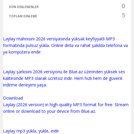
0
DÜN DINLENENLER
5
TOPLAM DINLEME
Laylay mahnısını 2026 versiyasında yüksək keyfiyyətli MP3
formatında pulsuz yüklə. Online dinlə və rahat şəkildə telefona və
ya kompüterə endir.
Laylay şarkısını 2026 versiyonu ile Blue.az üzerinden yüksek ses
kalitesinde MP3 olarak ücretsiz indir. Hem hızlı hem de güvenli
indirme deneyimi yaşa.
Download
Laylay (2026 version) in high-quality MP3 format for free. Stream
online or download to your device from Blue.az.