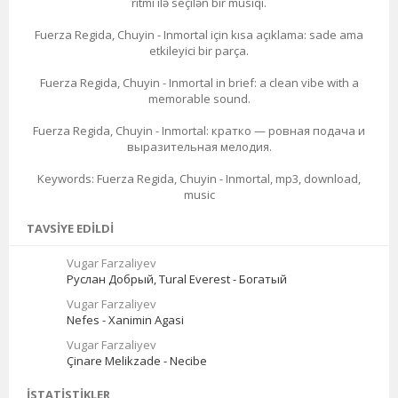
ritmi ilə seçilən bir musiqi.
Fuerza Regida, Chuyin - Inmortal için kısa açıklama: sade ama
etkileyici bir parça.
Fuerza Regida, Chuyin - Inmortal in brief: a clean vibe with a
memorable sound.
Fuerza Regida, Chuyin - Inmortal: кратко — ровная подача и
выразительная мелодия.
Keywords: Fuerza Regida, Chuyin - Inmortal, mp3, download,
music
TAVSIYE EDILDI
Vugar Farzaliyev
Руслан Добрый, Tural Everest - Богатый
Vugar Farzaliyev
Nefes - Xanimin Agasi
Vugar Farzaliyev
Çinare Melikzade - Necibe
İSTATISTIKLER