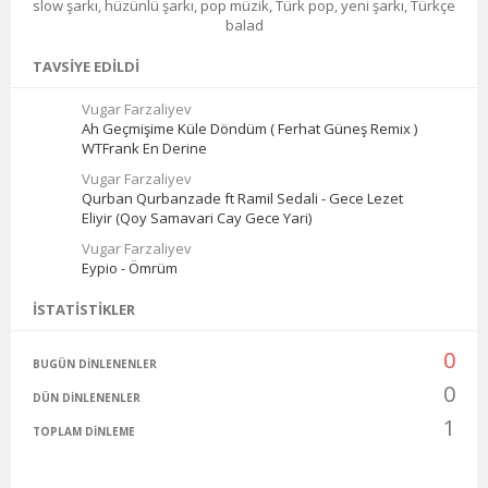
slow şarkı, hüzünlü şarkı, pop müzik, Türk pop, yeni şarkı, Türkçe
balad
TAVSIYE EDILDI
Vugar Farzaliyev
Ah Geçmişime Küle Döndüm ( Ferhat Güneş Remix )
WTFrank En Derine
Vugar Farzaliyev
Qurban Qurbanzade ft Ramil Sedali - Gece Lezet
Eliyir (Qoy Samavari Cay Gece Yari)
Vugar Farzaliyev
Eypio - Ömrüm
İSTATISTIKLER
0
BUGÜN DINLENENLER
0
DÜN DINLENENLER
1
TOPLAM DINLEME