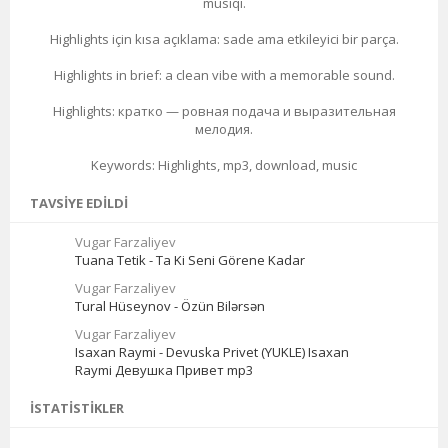
musiqi.
Highlights için kısa açıklama: sade ama etkileyici bir parça.
Highlights in brief: a clean vibe with a memorable sound.
Highlights: кратко — ровная подача и выразительная
мелодия.
Keywords: Highlights, mp3, download, music
TAVSIYE EDILDI
Vugar Farzaliyev
Tuana Tetik - Ta Ki Seni Görene Kadar
Vugar Farzaliyev
Tural Hüseynov - Özün Bilərsən
Vugar Farzaliyev
Isaxan Raymi - Devuska Privet (YUKLE) Isaxan
Raymi Девушка Привет mp3
İSTATISTIKLER