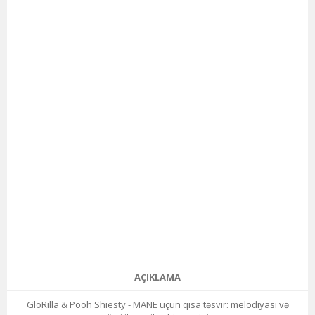
AÇIKLAMA
GloRilla & Pooh Shiesty - MANE üçün qısa təsvir: melodiyası və