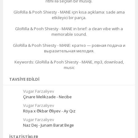
ritmi ilə seçilən bir musiqi.
GloRilla & Pooh Shiesty - MANE için kısa açıklama: sade ama
etkileyici bir parça.
GloRilla & Pooh Shiesty - MANE in brief: a clean vibe with a
memorable sound.
GloRilla & Pooh Shiesty - MANE: кратко — ровная подача и
выразительная мелодия.
Keywords: GloRilla & Pooh Shiesty - MANE, mp3, download,
music
TAVSIYE EDILDI
Vugar Farzaliyev
Çinare Melikzade - Necibe
Vugar Farzaliyev
Röya x Əkbər Əliyev - Ay Qız
Vugar Farzaliyev
Naz Dej - Junam Barat Bege
İSTATISTIKLER