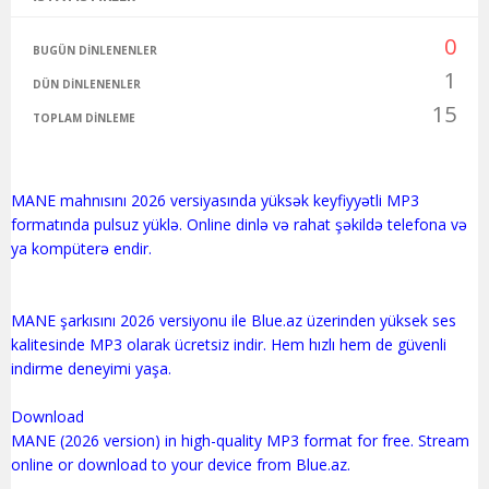
0
BUGÜN DINLENENLER
1
DÜN DINLENENLER
15
TOPLAM DINLEME
MANE mahnısını 2026 versiyasında yüksək keyfiyyətli MP3
formatında pulsuz yüklə. Online dinlə və rahat şəkildə telefona və
ya kompüterə endir.
MANE şarkısını 2026 versiyonu ile Blue.az üzerinden yüksek ses
kalitesinde MP3 olarak ücretsiz indir. Hem hızlı hem de güvenli
indirme deneyimi yaşa.
Download
MANE (2026 version) in high-quality MP3 format for free. Stream
online or download to your device from Blue.az.