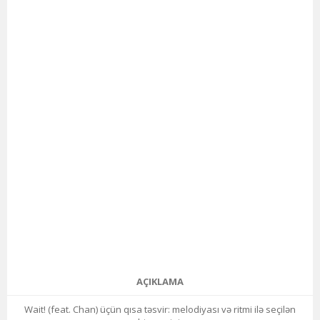
AÇIKLAMA
Wait! (feat. Chan) üçün qısa təsvir: melodiyası və ritmi ilə seçilən