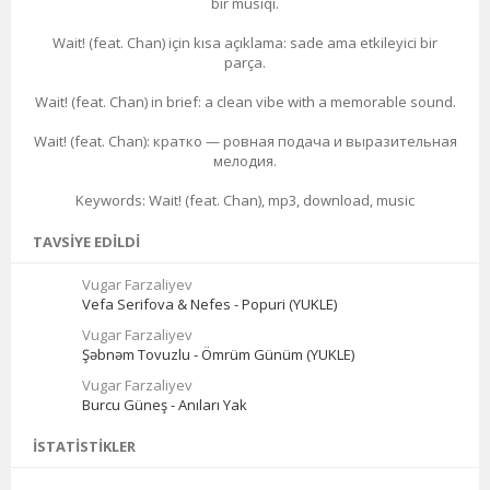
bir musiqi.
Wait! (feat. Chan) için kısa açıklama: sade ama etkileyici bir
parça.
Wait! (feat. Chan) in brief: a clean vibe with a memorable sound.
Wait! (feat. Chan): кратко — ровная подача и выразительная
мелодия.
Keywords: Wait! (feat. Chan), mp3, download, music
TAVSIYE EDILDI
Vugar Farzaliyev
Vefa Serifova & Nefes - Popuri (YUKLE)
Vugar Farzaliyev
Şəbnəm Tovuzlu - Ömrüm Günüm (YUKLE)
Vugar Farzaliyev
Burcu Güneş - Anıları Yak
İSTATISTIKLER