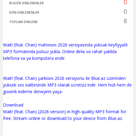
0
BUGÜN DINLENENLER
0
DÜN DINLENENLER
8
TOPLAM DINLEME
Wait! (feat. Chan) mahnısını 2026 versiyasında yüksək keyfiyyətli
MP3 formatında pulsuz yüklə. Online dinlə və rahat şəkildə
telefona və ya kompüterə endir.
Wait! (feat. Chan) şarkısını 2026 versiyonu ile Blue.az üzerinden
yüksek ses kalitesinde MP3 olarak ücretsiz indir. Hem hızlı hem de
güvenli indirme deneyimi yaşa.
Download
Wait! (feat. Chan) (2026 version) in high-quality MP3 format for
free. Stream online or download to your device from Blue.az.