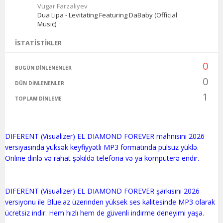
Vugar Farzaliyev
Dua Lipa - Levitating Featuring DaBaby (Official
Music)
İSTATISTIKLER
0
BUGÜN DINLENENLER
0
DÜN DINLENENLER
1
TOPLAM DINLEME
DIFERENT (Visualizer) EL DIAMOND FOREVER mahnısını 2026
versiyasında yüksək keyfiyyətli MP3 formatında pulsuz yüklə.
Online dinlə və rahat şəkildə telefona və ya kompüterə endir.
DIFERENT (Visualizer) EL DIAMOND FOREVER şarkısını 2026
versiyonu ile Blue.az üzerinden yüksek ses kalitesinde MP3 olarak
ücretsiz indir. Hem hızlı hem de güvenli indirme deneyimi yaşa.