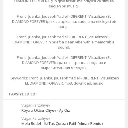
DIAMOND FOREVER üçün qısa təsvir: melodiyası və ritmi ilə
seçilən bir musiqi.
Fronti, Juanka, Jouseph Yadiel - DIFERENT (Visualizer) EL
DIAMOND FOREVER için kısa açıklama: sade ama etkileyici bir
parça.
Fronti, Juanka, Jouseph Yadiel - DIFERENT (Visualizer) EL
DIAMOND FOREVER in brief: a clean vibe with a memorable
sound.
Fronti, Juanka, Jouseph Yadiel - DIFERENT (Visualizer) EL
DIAMOND FOREVER: кратко — ровная подача и
выразительная мелодия.
Keywords: Fronti, Juanka, Jouseph Yadiel - DIFERENT (Visualizer)
EL DIAMOND FOREVER, mp3, download, music
TAVSIYE EDILDI
Vugar Farzaliyev
Röya x Əkbər Əliyev - Ay Qız
Vugar Farzaliyev
Mela Bedel - İki Tas Çorba ( Fatih Yılmaz Remix )