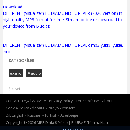
Download
DIFERENT (Visualizer) EL DIAMOND FOREVER (2026 version) in
high-quality MP3 format for free. Stream online or download to
your device from Blue.az.
DIFERENT (Visualizer) EL DIAMOND FOREVER mp3 yüklə, yukle,
KATEGORILER
#xarici
# audio
Şikayet
Contact
Legal & DMCA
Privacy Policy
Terms of Use
About
Cookie Policy
donate
Radyo
Yönetici
Dil:
English
Russian
Turkish
Azerbaijani
Copyright © 2026 MP3 Dinlə & Yüklə | BLUE.AZ. Tüm hakları
saklıdır.Powered by
www.BLUE.az