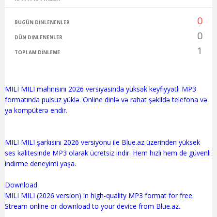
0
BUGÜN DINLENENLER
0
DÜN DINLENENLER
1
TOPLAM DINLEME
MILI MILI mahnısını 2026 versiyasında yüksək keyfiyyətli MP3
formatında pulsuz yüklə. Online dinlə və rahat şəkildə telefona və
ya kompüterə endir.
MILI MILI şarkısını 2026 versiyonu ile Blue.az üzerinden yüksek
ses kalitesinde MP3 olarak ücretsiz indir. Hem hızlı hem de güvenli
indirme deneyimi yaşa.
Download
MILI MILI (2026 version) in high-quality MP3 format for free.
Stream online or download to your device from Blue.az.