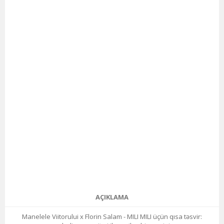
AÇIKLAMA
Manelele Viitorului x Florin Salam - MILI MILI üçün qısa təsvir: