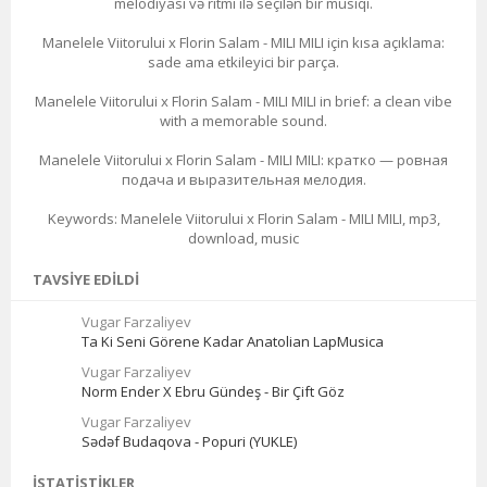
melodiyası və ritmi ilə seçilən bir musiqi.
Manelele Viitorului x Florin Salam - MILI MILI için kısa açıklama:
sade ama etkileyici bir parça.
Manelele Viitorului x Florin Salam - MILI MILI in brief: a clean vibe
with a memorable sound.
Manelele Viitorului x Florin Salam - MILI MILI: кратко — ровная
подача и выразительная мелодия.
Keywords: Manelele Viitorului x Florin Salam - MILI MILI, mp3,
download, music
TAVSIYE EDILDI
Vugar Farzaliyev
Ta Ki Seni Görene Kadar Anatolian LapMusica
Vugar Farzaliyev
Norm Ender X Ebru Gündeş - Bir Çift Göz
Vugar Farzaliyev
Sədəf Budaqova - Popuri (YUKLE)
İSTATISTIKLER