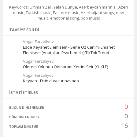
Keywords: Umman Zali, Yalan Dünya, Azərbaycan mahnısı, Azeri
music, Turkish music, Eastern music, Azerbaijani songs, new
music, emotional song, pop music
TAVSIYE EDILDI
Vugar Farzaliyev
Esqe Xeyanet Elemisem - Sene Oz Canimi Emanet
Elemisem (Anatolian Psychedelic) TikTok Trend
Vugar Farzaliyev
Olerem Yolunda Qirmaram Xetrini Seir (YUKLE)
Vugar Farzaliyev
Keyvan - Etrin duyulur havada
İSTATISTIKLER
0
BUGÜN DINLENENLER
0
DÜN DINLENENLER
16
TOPLAM DINLEME