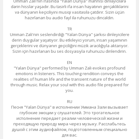
Umman Zali'nin ifasında "Yalan Dünya" mahnısı dinləyicilərə
dərin hisslər yaşadır. Bu təsirli ifa insan həyatının gerçəkliklərini
və dünyanın keçiciliyini musiqi vasitəsilə çatdırır. Sizin üçün
hazırlanan bu audio fayl ilə ruhunuzu dincəldin.
TR
Umman Zali'nin seslendirdiği "Yalan Dünya" şarkısı dinleyicilere
derin duygular yaşatıyor. Bu etkileyici yorum, insan yaşamının
gerçeklerini ve dünyanın geçiciliğini müzik aracılığıyla aktarıyor.
Sizin için hazırlanan bu ses dosyasıyla ruhunuzu dinlendirin.
EN
"Yalan Dünya" performed by Umman Zali evokes profound
emotions in listeners. This touching rendition conveys the
realities of human life and the transient nature of the world
through music. Relax your soul with this audio file prepared for
you.
RU
Песня "Yalan Dünya" в исполнении Уммана Зали вызывает
глубокие эмоции у слушателей. Это трогательное
исполнение передает реалии человеческой жизни и
преходящую природу мира через музыку. Расслабьтесь
душой с этим аудиофайлом, подготовленным специально
для вас.