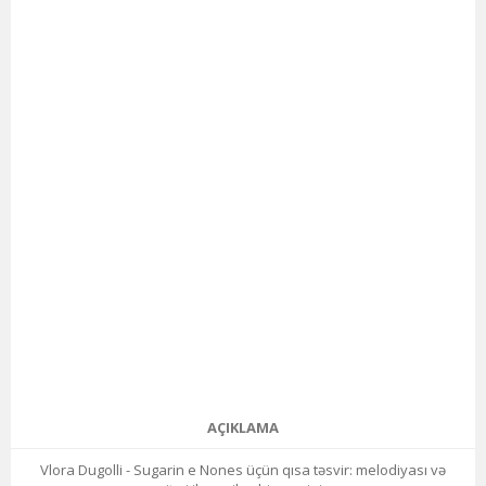
AÇIKLAMA
Vlora Dugolli - Sugarin e Nones üçün qısa təsvir: melodiyası və