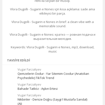
ritmi ilə seçilən bir musiqi.
Vlora Dugolli - Sugarin e Nones için kısa açıklama: sade ama
etkileyici bir parça.
Vlora Dugolli - Sugarin e Nones in brief: a clean vibe with a
memorable sound.
Vlora Dugolli - Sugarin e Nones: кратко — ровная подача и
выразительная мелодия.
Keywords: Vlora Dugolli - Sugarin e Nones, mp3, download,
music
TAVSIYE EDILDI
Vugar Farzaliyev
Qemzelerin Oxdur - Yar Sitemim Coxdur (Anatolian
Psychedelic) TikTok Trend
Vugar Farzaliyev
Bahadır Tatlıöz - Aşkın Ertesi
Vugar Farzaliyev
Nikbinler - Denize Doğru (Saygı1 Mustafa Sandal)
(AI)