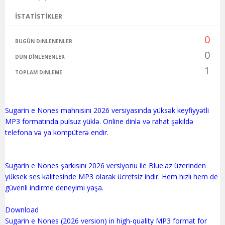
İSTATISTIKLER
0
BUGÜN DINLENENLER
0
DÜN DINLENENLER
1
TOPLAM DINLEME
Sugarin e Nones mahnısını 2026 versiyasında yüksək keyfiyyətli
MP3 formatında pulsuz yüklə. Online dinlə və rahat şəkildə
telefona və ya kompüterə endir.
Sugarin e Nones şarkısını 2026 versiyonu ile Blue.az üzerinden
yüksek ses kalitesinde MP3 olarak ücretsiz indir. Hem hızlı hem de
güvenli indirme deneyimi yaşa.
Download
Sugarin e Nones (2026 version) in high-quality MP3 format for