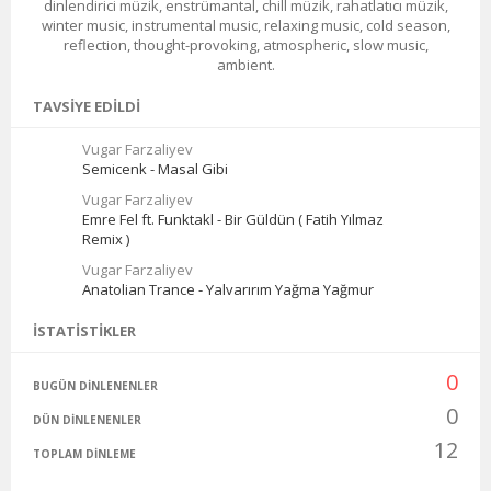
dinlendirici müzik, enstrümantal, chill müzik, rahatlatıcı müzik,
winter music, instrumental music, relaxing music, cold season,
reflection, thought-provoking, atmospheric, slow music,
ambient.
TAVSIYE EDILDI
Vugar Farzaliyev
Semicenk - Masal Gibi
Vugar Farzaliyev
Emre Fel ft. Funktakl - Bir Güldün ( Fatih Yılmaz
Remix )
Vugar Farzaliyev
Anatolian Trance - Yalvarırım Yağma Yağmur
İSTATISTIKLER
0
BUGÜN DINLENENLER
0
DÜN DINLENENLER
12
TOPLAM DINLEME