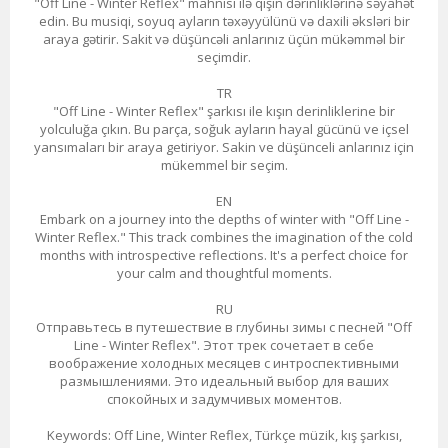
"Off Line - Winter Reflex" mahnısı ilə qışın dərinliklərinə səyahət
edin. Bu musiqi, soyuq ayların təxəyyülünü və daxili əksləri bir
araya gətirir. Sakit və düşüncəli anlarınız üçün mükəmməl bir
seçimdir.
TR
"Off Line - Winter Reflex" şarkısı ile kışın derinliklerine bir
yolculuğa çıkın. Bu parça, soğuk ayların hayal gücünü ve içsel
yansımaları bir araya getiriyor. Sakin ve düşünceli anlarınız için
mükemmel bir seçim.
EN
Embark on a journey into the depths of winter with "Off Line -
Winter Reflex." This track combines the imagination of the cold
months with introspective reflections. It's a perfect choice for
your calm and thoughtful moments.
RU
Отправьтесь в путешествие в глубины зимы с песней "Off
Line - Winter Reflex". Этот трек сочетает в себе
воображение холодных месяцев с интроспективными
размышлениями. Это идеальный выбор для ваших
спокойных и задумчивых моментов.
Keywords: Off Line, Winter Reflex, Türkçe müzik, kış şarkısı,