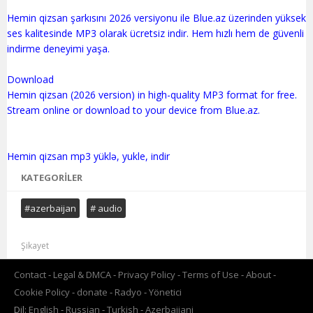
Hemin qizsan şarkısını 2026 versiyonu ile Blue.az üzerinden yüksek
ses kalitesinde MP3 olarak ücretsiz indir. Hem hızlı hem de güvenli
indirme deneyimi yaşa.
Download
Hemin qizsan (2026 version) in high-quality MP3 format for free.
Stream online or download to your device from Blue.az.
KATEGORILER
#azerbaijan
# audio
Şikayet
Contact
Legal & DMCA
Privacy Policy
Terms of Use
About
Cookie Policy
donate
Radyo
Yönetici
Dil:
English
Russian
Turkish
Azerbaijani