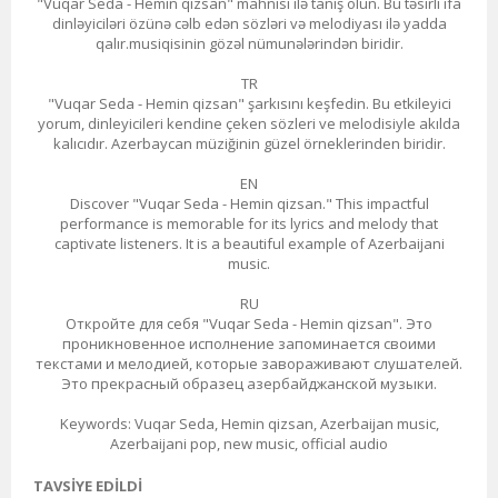
"Vuqar Seda - Hemin qizsan" mahnısı ilə tanış olun. Bu təsirli ifa
dinləyiciləri özünə cəlb edən sözləri və melodiyası ilə yadda
qalır.musiqisinin gözəl nümunələrindən biridir.
TR
"Vuqar Seda - Hemin qizsan" şarkısını keşfedin. Bu etkileyici
yorum, dinleyicileri kendine çeken sözleri ve melodisiyle akılda
kalıcıdır. Azerbaycan müziğinin güzel örneklerinden biridir.
EN
Discover "Vuqar Seda - Hemin qizsan." This impactful
performance is memorable for its lyrics and melody that
captivate listeners. It is a beautiful example of Azerbaijani
music.
RU
Откройте для себя "Vuqar Seda - Hemin qizsan". Это
проникновенное исполнение запоминается своими
текстами и мелодией, которые завораживают слушателей.
Это прекрасный образец азербайджанской музыки.
Keywords: Vuqar Seda, Hemin qizsan, Azerbaijan music,
Azerbaijani pop, new music, official audio
TAVSIYE EDILDI