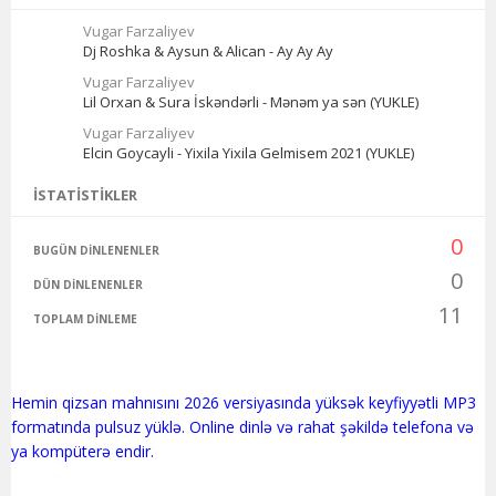
Vugar Farzaliyev
Dj Roshka & Aysun & Alican - Ay Ay Ay
Vugar Farzaliyev
Lil Orxan & Sura İskəndərli - Mənəm ya sən (YUKLE)
Vugar Farzaliyev
Elcin Goycayli - Yixila Yixila Gelmisem 2021 (YUKLE)
İSTATISTIKLER
0
BUGÜN DINLENENLER
0
DÜN DINLENENLER
11
TOPLAM DINLEME
Hemin qizsan mahnısını 2026 versiyasında yüksək keyfiyyətli MP3
formatında pulsuz yüklə. Online dinlə və rahat şəkildə telefona və
ya kompüterə endir.