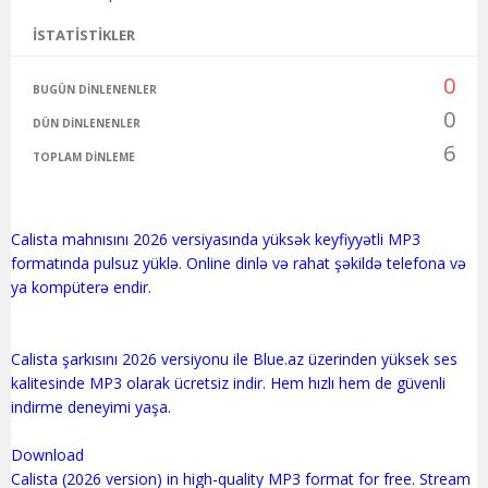
İSTATISTIKLER
0
BUGÜN DINLENENLER
0
DÜN DINLENENLER
6
TOPLAM DINLEME
Calista mahnısını 2026 versiyasında yüksək keyfiyyətli MP3
formatında pulsuz yüklə. Online dinlə və rahat şəkildə telefona və
ya kompüterə endir.
Calista şarkısını 2026 versiyonu ile Blue.az üzerinden yüksek ses
kalitesinde MP3 olarak ücretsiz indir. Hem hızlı hem de güvenli
indirme deneyimi yaşa.
Download
Calista (2026 version) in high-quality MP3 format for free. Stream