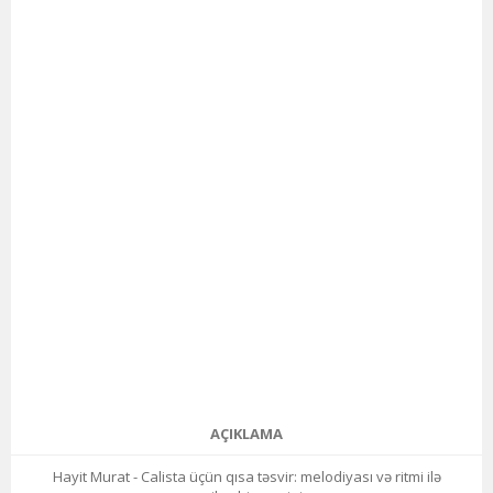
AÇIKLAMA
Hayit Murat - Calista üçün qısa təsvir: melodiyası və ritmi ilə