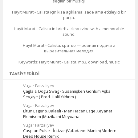
seçilən bir musiqi.
Hayit Murat - Calista için kısa açıklama: sade ama etkileyici bir
parça.
Hayit Murat - Calista in brief: a clean vibe with a memorable
sound.
Hayit Murat - Calista: кратко — ровная подача и
выразительная мелодия.
Keywords: Hayit Murat - Calista, mp3, download, music
TAVSIYE EDILDI
Vugar Farzaliyev
Çağla & Doğu Swag - Susamışken Gönlüm Aşka
Sevgiye ( Prod. Halil Yıldırım )
Vugar Farzaliyev
Eltun Esger & Balaeli - Men Hacan Esqe Xeyanet
Elemisem (Muzikalni Meyxana
Vugar Farzaliyev
Caspian Pulse - İntizar (Vəfadarım Mənim) Modern
Deep House Remix