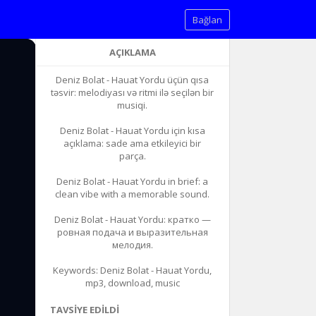
Bağlan
AÇIKLAMA
Deniz Bolat - Hauat Yordu üçün qısa
təsvir: melodiyası və ritmi ilə seçilən bir
musiqi.
Deniz Bolat - Hauat Yordu için kısa
açıklama: sade ama etkileyici bir
parça.
Deniz Bolat - Hauat Yordu in brief: a
clean vibe with a memorable sound.
Deniz Bolat - Hauat Yordu: кратко —
ровная подача и выразительная
мелодия.
Keywords: Deniz Bolat - Hauat Yordu,
mp3, download, music
TAVSIYE EDILDI