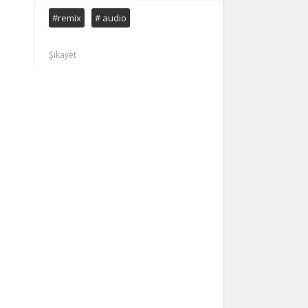
#remix
# audio
Şikayet