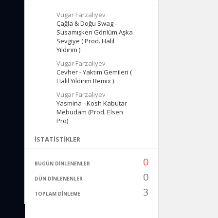
Vugar Farzaliyev
Çağla & Doğu Swag -
Susamışken Gönlüm Aşka
Sevgiye ( Prod. Halil
Yıldırım )
Vugar Farzaliyev
Cevher - Yaktım Gemileri (
Halil Yıldırım Remix )
Vugar Farzaliyev
Yasmina - Kosh Kabutar
Mebudam (Prod. Elsen
Pro)
İSTATISTIKLER
0
BUGÜN DINLENENLER
0
DÜN DINLENENLER
3
TOPLAM DINLEME