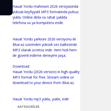
Hauat Yordu mahnısını 2026 versiyasında
yüksək keyfiyyətli MP3 formatında pulsuz
yüklə. Online dinlə və rahat şəkildə
telefona və ya kompüterə endir.
Hauat Yordu şarkısını 2026 versiyonu ile
Blue.az üzerinden yüksek ses kalitesinde
MP3 olarak ücretsiz indir. Hem hızlı hem
de güvenli indirme deneyimi yaşa.
Download
Hauat Yordu (2026 version) in high-quality
MP3 format for free. Stream online or
download to your device from Blue.az.
KATEGORILER