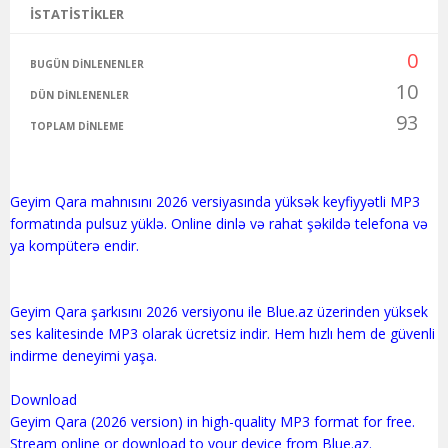
İSTATISTIKLER
0
BUGÜN DINLENENLER
10
DÜN DINLENENLER
93
TOPLAM DINLEME
Geyim Qara mahnısını 2026 versiyasında yüksək keyfiyyətli MP3
formatında pulsuz yüklə. Online dinlə və rahat şəkildə telefona və
ya kompüterə endir.
Geyim Qara şarkısını 2026 versiyonu ile Blue.az üzerinden yüksek
ses kalitesinde MP3 olarak ücretsiz indir. Hem hızlı hem de güvenli
indirme deneyimi yaşa.
Download
Geyim Qara (2026 version) in high-quality MP3 format for free.
Stream online or download to your device from Blue.az.