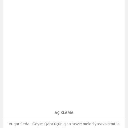
AÇIKLAMA
Vuqar Seda - Geyim Qara üçün qısa təsvir: melodiyası və ritmi ilə