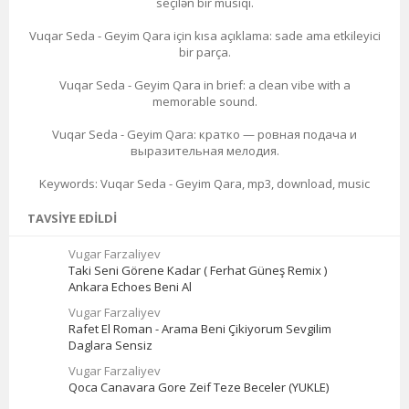
seçilən bir musiqi.
Vuqar Seda - Geyim Qara için kısa açıklama: sade ama etkileyici
bir parça.
Vuqar Seda - Geyim Qara in brief: a clean vibe with a
memorable sound.
Vuqar Seda - Geyim Qara: кратко — ровная подача и
выразительная мелодия.
Keywords: Vuqar Seda - Geyim Qara, mp3, download, music
TAVSIYE EDILDI
Vugar Farzaliyev
Taki Seni Görene Kadar ( Ferhat Güneş Remix )
Ankara Echoes Beni Al
Vugar Farzaliyev
Rafet El Roman - Arama Beni Çikiyorum Sevgilim
Daglara Sensiz
Vugar Farzaliyev
Qoca Canavara Gore Zeif Teze Beceler (YUKLE)