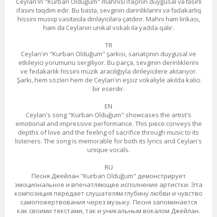
Ceylan'ın "Kurban Olduğum" mahnısı ifaçının duyğusal və təsirli
ifasını təqdim edir. Bu bəstə, sevginin dərinliklərini və fədakarlıq
hissini musiqi vasitəsilə dinləyicilərə çatdırır. Mahnı həm lirikası,
həm də Ceylanın unikal vokalı ilə yadda qalır.
TR
Ceylan'ın "Kurban Olduğum" şarkısı, sanatçının duygusal ve
etkileyici yorumunu sergiliyor. Bu parça, sevginin derinliklerini
ve fedakarlık hissini müzik aracılığıyla dinleyicilere aktarıyor.
Şarkı, hem sözleri hem de Ceylan'ın eşsiz vokaliyle akılda kalıcı
bir eserdir.
EN
Ceylan's song "Kurban Olduğum" showcases the artist's
emotional and impressive performance. This piece conveys the
depths of love and the feeling of sacrifice through music to its
listeners. The song is memorable for both its lyrics and Ceylan's
unique vocals.
RU
Песня Джейлан "Kurban Olduğum" демонстрирует
эмоциональное и впечатляющее исполнение артистки. Эта
композиция передает слушателям глубину любви и чувство
самопожертвования через музыку. Песня запоминается
как своими текстами, так и уникальным вокалом Джейлан.