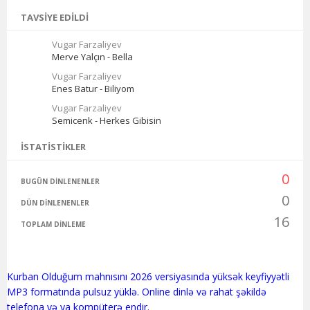
TAVSIYE EDILDI
Vugar Farzaliyev
Merve Yalçın - Bella
Vugar Farzaliyev
Enes Batur - Biliyom
Vugar Farzaliyev
Semicenk - Herkes Gibisin
İSTATISTIKLER
0
BUGÜN DINLENENLER
0
DÜN DINLENENLER
16
TOPLAM DINLEME
Kurban Olduğum mahnısını 2026 versiyasında yüksək keyfiyyətli
MP3 formatında pulsuz yüklə. Online dinlə və rahat şəkildə
telefona və ya kompüterə endir.