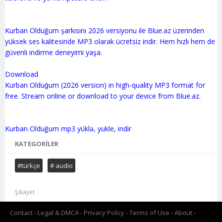
Kurban Olduğum şarkısını 2026 versiyonu ile Blue.az üzerinden
yüksek ses kalitesinde MP3 olarak ücretsiz indir. Hem hızlı hem de
güvenli indirme deneyimi yaşa.
Download
Kurban Olduğum (2026 version) in high-quality MP3 format for
free. Stream online or download to your device from Blue.az.
KATEGORILER
#türkçe
# audio
Şikayet
Contact
Legal & DMCA
Privacy Policy
Terms of Use
About