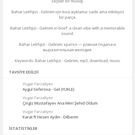
seçilən bir musiqi.
Bahar Letifqizi - Gelinim için kısa açıklama: sade ama etkileyici
bir parça.
Bahar Letifqizi - Gelinim in brief: a clean vibe with a memorable
sound.
Bahar Letifqizi - Gelinim: кратко — ровная подача и
выразительная мелодия.
Keywords: Bahar Letifqizi - Gelinim, mp3, download, music
TAVSIYE EDILDI
Vugar Farzaliyev
Aygul Seferova - Gel (YUKLE)
Vugar Farzaliyev
Çingiz Mustafayev Ana Men Şehid Oldum
Vugar Farzaliyev
Karat ft Hesen Aydın - Dilberim
İSTATISTIKLER