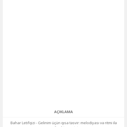
AÇIKLAMA
Bahar Letifqizi - Gelinim üçün qısa təsvir: melodiyası və ritmi ilə