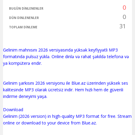
0
BUGÜN DINLENENLER
0
DÜN DINLENENLER
31
TOPLAM DINLEME
Gelinim mahnısını 2026 versiyasında yüksək keyfiyyətli MP3
formatında pulsuz yüklə. Online dinlə və rahat şəkildə telefona və
ya kompüterə endir.
Gelinim şarkısını 2026 versiyonu ile Blue.az üzerinden yüksek ses
kalitesinde MP3 olarak ücretsiz indir. Hem hızlı hem de güvenli
indirme deneyimi yaşa.
Download
Gelinim (2026 version) in high-quality MP3 format for free. Stream
online or download to your device from Blue.az.