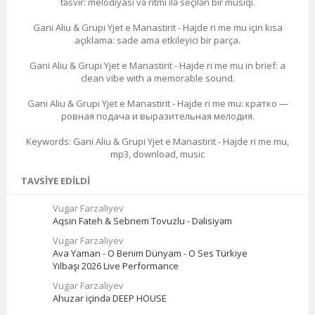
təsvir: melodiyası və ritmi ilə seçilən bir musiqi.
Gani Aliu & Grupi Yjet e Manastirit - Hajde ri me mu için kısa
açıklama: sade ama etkileyici bir parça.
Gani Aliu & Grupi Yjet e Manastirit - Hajde ri me mu in brief: a
clean vibe with a memorable sound.
Gani Aliu & Grupi Yjet e Manastirit - Hajde ri me mu: кратко —
ровная подача и выразительная мелодия.
Keywords: Gani Aliu & Grupi Yjet e Manastirit - Hajde ri me mu,
mp3, download, music
TAVSIYE EDILDI
Vugar Farzaliyev
Aqsin Fateh & Sebnem Tovuzlu - Dəlisiyəm
Vugar Farzaliyev
Ava Yaman - O Benim Dünyam - O Ses Türkiye
Yılbaşı 2026 Live Performance
Vugar Farzaliyev
Ahuzar içində DEEP HOUSE