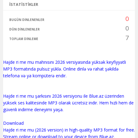
İSTATISTIKLER
0
BUGÜN DINLENENLER
0
DÜN DINLENENLER
7
TOPLAM DINLEME
Hajde ri me mu mahnısını 2026 versiyasında yüksək keyfiyyətli
MP3 formatında pulsuz yüklə. Online dinlə və rahat şəkildə
telefona və ya kompüterə endir.
Hajde ri me mu şarkısını 2026 versiyonu ile Blue.az üzerinden
yüksek ses kalitesinde MP3 olarak ücretsiz indir. Hem hızlı hem de
güvenli indirme deneyimi yaşa.
Download
Hajde ri me mu (2026 version) in high-quality MP3 format for free.
Stream online or download to your device from Blue.az.