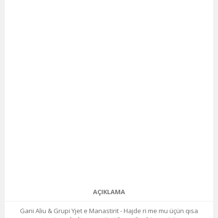
AÇIKLAMA
Gani Aliu & Grupi Yjet e Manastirit - Hajde ri me mu üçün qısa