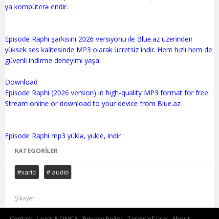
ya kompüterə endir.
Episode Raphi şarkısını 2026 versiyonu ile Blue.az üzerinden
yüksek ses kalitesinde MP3 olarak ücretsiz indir. Hem hızlı hem de
güvenli indirme deneyimi yaşa.
Download
Episode Raphi (2026 version) in high-quality MP3 format for free.
Stream online or download to your device from Blue.az.
KATEGORILER
#xarici
# audio
Şikayet
Contact
Legal & DMCA
Privacy Policy
Terms of Use
About