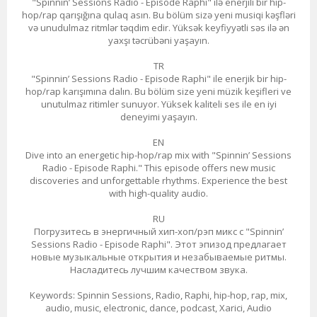
"Spinnin’ Sessions Radio - Episode Raphi" ilə enerjili bir hip-
hop/rap qarışığına qulaq asın. Bu bölüm sizə yeni musiqi kəşfləri
və unudulmaz ritmlər təqdim edir. Yüksək keyfiyyətli səs ilə ən
yaxşı təcrübəni yaşayın.
TR
"Spinnin’ Sessions Radio - Episode Raphi" ile enerjik bir hip-
hop/rap karışımına dalın. Bu bölüm size yeni müzik keşifleri ve
unutulmaz ritimler sunuyor. Yüksek kaliteli ses ile en iyi
deneyimi yaşayın.
EN
Dive into an energetic hip-hop/rap mix with "Spinnin’ Sessions
Radio - Episode Raphi." This episode offers new music
discoveries and unforgettable rhythms. Experience the best
with high-quality audio.
RU
Погрузитесь в энергичный хип-хоп/рэп микс с "Spinnin’
Sessions Radio - Episode Raphi". Этот эпизод предлагает
новые музыкальные открытия и незабываемые ритмы.
Насладитесь лучшим качеством звука.
Keywords: Spinnin Sessions, Radio, Raphi, hip-hop, rap, mix,
audio, music, electronic, dance, podcast, Xarici, Audio