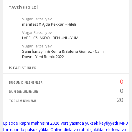
TAVSIYE EDILDI
Vugar Farzaliyev
manifest X Ajda Pekkan - Hileli
Vugar Farzaliyev
LVBEL C5, AKDO - BEN ÜNLÜYÜM
Vugar Farzaliyev
Sami İsmayilli & Rema & Selena Gomez - Calm
Down - Yeni Remix 2022
İSTATISTIKLER
0
BUGÜN DINLENENLER
0
DÜN DINLENENLER
20
TOPLAM DINLEME
Episode Raphi mahnısını 2026 versiyasında yüksək keyfiyyətli MP3
formatında pulsuz yüklə. Online dinlə və rahat şəkildə telefona və