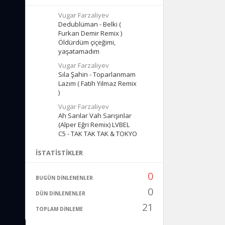
Vugar Farzaliyev
Dedublüman - Belki (
Furkan Demir Remix )
Öldürdüm çiçeğimi,
yaşatamadım
Vugar Farzaliyev
Sıla Şahin - Toparlanmam
Lazım ( Fatih Yılmaz Remix
)
Vugar Farzaliyev
Ah Sarılar Vah Sarışınlar
(Alper Eğri Remix) LVBEL
C5 - TAK TAK TAK & TOKYO
İSTATISTIKLER
0
BUGÜN DINLENENLER
0
DÜN DINLENENLER
21
TOPLAM DINLEME