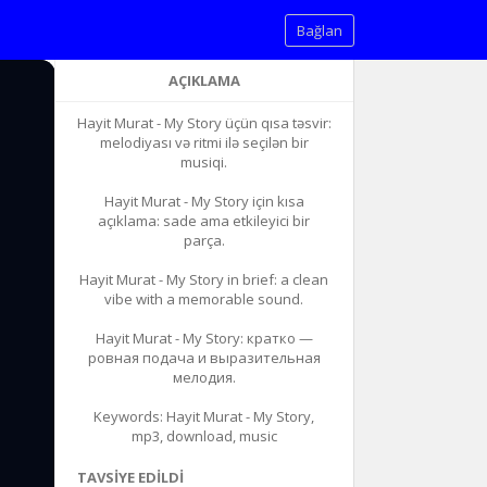
Bağlan
AÇIKLAMA
Hayit Murat - My Story üçün qısa təsvir:
melodiyası və ritmi ilə seçilən bir
musiqi.
Hayit Murat - My Story için kısa
açıklama: sade ama etkileyici bir
parça.
Hayit Murat - My Story in brief: a clean
vibe with a memorable sound.
Hayit Murat - My Story: кратко —
ровная подача и выразительная
мелодия.
Keywords: Hayit Murat - My Story,
mp3, download, music
TAVSIYE EDILDI