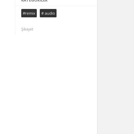
KATEGORILER
#remix
# audio
Şikayet