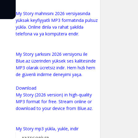
My Story mahnısını 2026 versiyasında
yüksək keyfiyyətli MP3 formatında pulsuz
yüklə. Online dinlə və rahat şəkildə
telefona və ya kompüterə endir.
My Story şarkısını 2026 versiyonu ile
Blue.az üzerinden yüksek ses kalitesinde
MP3 olarak ücretsiz indir. Hem hızlı hem
de güvenli indirme deneyimi yaşa.
Download
My Story (2026 version) in high-quality
MP3 format for free. Stream online or
download to your device from Blue.az.