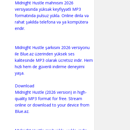
Midnight Hustle mahnısını 2026
versiyasında yüksək keyfiyyətli MP3
formatında pulsuz yüklə. Online dinlə və
rahat şəkildə telefona və ya kompüterə
endir.
Midnight Hustle şarkısını 2026 versiyonu
ile Blue.az üzerinden yüksek ses
kalitesinde MP3 olarak ücretsiz indir. Hem
hızlı hem de güvenli indirme deneyimi
yaşa.
Download
Midnight Hustle (2026 version) in high-
quality MP3 format for free. Stream
online or download to your device from
Blue.az.