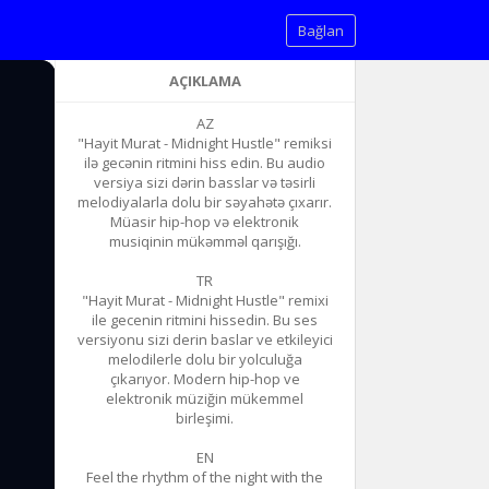
Bağlan
AÇIKLAMA
AZ
"Hayit Murat - Midnight Hustle" remiksi
ilə gecənin ritmini hiss edin. Bu audio
versiya sizi dərin basslar və təsirli
melodiyalarla dolu bir səyahətə çıxarır.
Müasir hip-hop və elektronik
musiqinin mükəmməl qarışığı.
TR
"Hayit Murat - Midnight Hustle" remixi
ile gecenin ritmini hissedin. Bu ses
versiyonu sizi derin baslar ve etkileyici
melodilerle dolu bir yolculuğa
çıkarıyor. Modern hip-hop ve
elektronik müziğin mükemmel
birleşimi.
EN
Feel the rhythm of the night with the