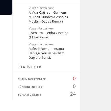
Vugar Farzaliyev
Ah Yar Çağırsan Gelmem
Mi Ebru Gündeş & Assala (
Müslüm Özbay Remix )
Vugar Farzaliyev
Elsen Pro - Tenha Geceler
(Tiktok Remix)
Vugar Farzaliyev
Rafet El Roman - Arama
Beni Çikiyorum Sevgilim
Daglara Sensiz
İSTATISTIKLER
0
BUGÜN DINLENENLER
0
DÜN DINLENENLER
24
TOPLAM DINLEME