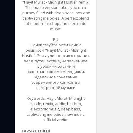
"Hayit Murat - Midnight Hustle" remix.
This audio version takes you on a
journey filled with deep basslines and
captivating melodies. A perfect blend
of modern hip-hop and electronic
music.
RU
Почувствуйте ритм ночи с
ремиксом "Hayit Murat - Midnight
Hustle". Эта аудиоверсия отправит
вас в путешествие, наполненное
глубокими басами и
захватывающими мелодиями.
Идеальное сочетание
современного хип-хопа и
электронной музыки.
Keywords: Hayit Murat, Midnight
Hustle, remix, audio, hip-hop,
electronic music, deep bass,
captivating melodies, new music,
official audio
TAVSIYE EDILDI