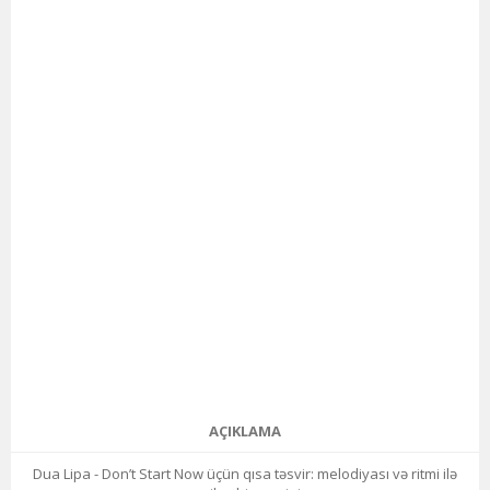
AÇIKLAMA
Dua Lipa - Don’t Start Now üçün qısa təsvir: melodiyası və ritmi ilə