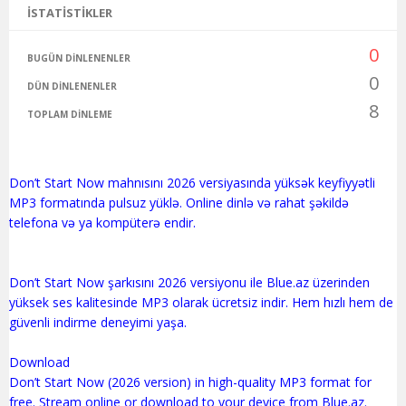
İSTATISTIKLER
0
BUGÜN DINLENENLER
0
DÜN DINLENENLER
8
TOPLAM DINLEME
Don’t Start Now mahnısını 2026 versiyasında yüksək keyfiyyətli
MP3 formatında pulsuz yüklə. Online dinlə və rahat şəkildə
telefona və ya kompüterə endir.
Don’t Start Now şarkısını 2026 versiyonu ile Blue.az üzerinden
yüksek ses kalitesinde MP3 olarak ücretsiz indir. Hem hızlı hem de
güvenli indirme deneyimi yaşa.
Download
Don’t Start Now (2026 version) in high-quality MP3 format for
free. Stream online or download to your device from Blue.az.