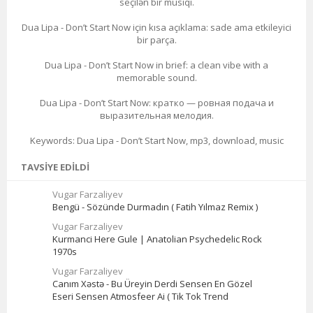
seçilən bir musiqi.
Dua Lipa - Don’t Start Now için kısa açıklama: sade ama etkileyici
bir parça.
Dua Lipa - Don’t Start Now in brief: a clean vibe with a
memorable sound.
Dua Lipa - Don’t Start Now: кратко — ровная подача и
выразительная мелодия.
Keywords: Dua Lipa - Don’t Start Now, mp3, download, music
TAVSIYE EDILDI
Vugar Farzaliyev
Bengü - Sözünde Durmadın ( Fatih Yılmaz Remix )
Vugar Farzaliyev
Kurmanci Here Gule | Anatolian Psychedelic Rock
1970s
Vugar Farzaliyev
Canım Xəstə - Bu Üreyin Derdi Sensen En Gözel
Eseri Sensen Atmosfeer Ai ( Tik Tok Trend