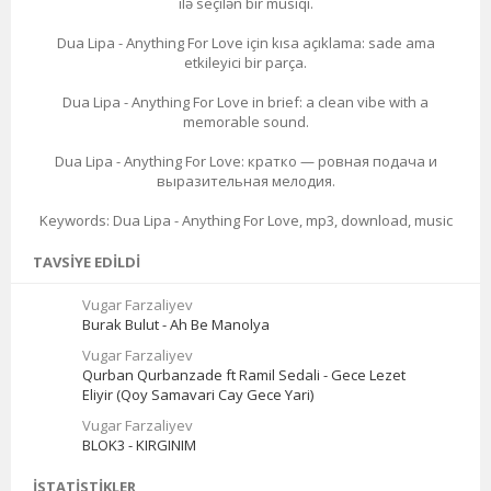
ilə seçilən bir musiqi.
Dua Lipa - Anything For Love için kısa açıklama: sade ama
etkileyici bir parça.
Dua Lipa - Anything For Love in brief: a clean vibe with a
memorable sound.
Dua Lipa - Anything For Love: кратко — ровная подача и
выразительная мелодия.
Keywords: Dua Lipa - Anything For Love, mp3, download, music
TAVSIYE EDILDI
Vugar Farzaliyev
Burak Bulut - Ah Be Manolya
Vugar Farzaliyev
Qurban Qurbanzade ft Ramil Sedali - Gece Lezet
Eliyir (Qoy Samavari Cay Gece Yari)
Vugar Farzaliyev
BLOK3 - KIRGINIM
İSTATISTIKLER