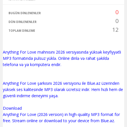
0
BUGÜN DINLENENLER
0
DÜN DINLENENLER
12
TOPLAM DINLEME
Anything For Love mahnısını 2026 versiyasında yüksək keyfiyyətli
MP3 formatında pulsuz yüklə. Online dinlə və rahat şəkildə
telefona və ya kompüterə endir.
Anything For Love şarkısını 2026 versiyonu ile Blue.az üzerinden
yüksek ses kalitesinde MP3 olarak ücretsiz indir. Hem hızlı hem de
güvenli indirme deneyimi yaşa.
Download
Anything For Love (2026 version) in high-quality MP3 format for
free. Stream online or download to your device from Blue.az.