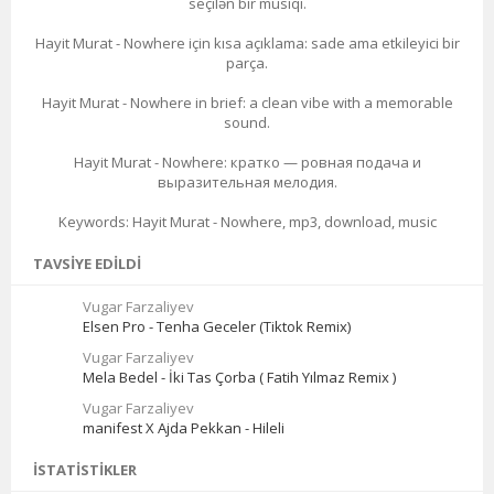
seçilən bir musiqi.
Hayit Murat - Nowhere için kısa açıklama: sade ama etkileyici bir
parça.
Hayit Murat - Nowhere in brief: a clean vibe with a memorable
sound.
Hayit Murat - Nowhere: кратко — ровная подача и
выразительная мелодия.
Keywords: Hayit Murat - Nowhere, mp3, download, music
TAVSIYE EDILDI
Vugar Farzaliyev
Elsen Pro - Tenha Geceler (Tiktok Remix)
Vugar Farzaliyev
Mela Bedel - İki Tas Çorba ( Fatih Yılmaz Remix )
Vugar Farzaliyev
manifest X Ajda Pekkan - Hileli
İSTATISTIKLER