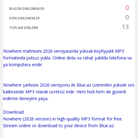
0
BUGÜN DINLENENLER
0
DÜN DINLENENLER
13
TOPLAM DINLEME
Nowhere mahnısını 2026 versiyasında yüksək keyfiyyətli MP3
formatında pulsuz yüklə. Online dinlə və rahat şəkildə telefona və
ya kompüterə endir.
Nowhere şarkısını 2026 versiyonu ile Blue.az üzerinden yüksek ses
kalitesinde MP3 olarak ücretsiz indir. Hem hızlı hem de güvenli
indirme deneyimi yaşa.
Download
Nowhere (2026 version) in high-quality MP3 format for free.
Stream online or download to your device from Blue.az.