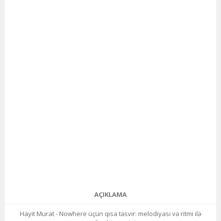
AÇIKLAMA
Hayit Murat - Nowhere üçün qısa təsvir: melodiyası və ritmi ilə