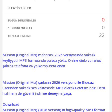
İSTATISTIKLER
0
BUGÜN DINLENENLER
0
DÜN DINLENENLER
22
TOPLAM DINLEME
Mission (Original Mix) mahnısını 2026 versiyasında yüksək
keyfiyyətli MP3 formatında pulsuz yüklə. Online dinlə və rahat
şəkildə telefona və ya kompüterə endir.
Mission (Original Mix) şarkısını 2026 versiyonu ile Blue.az
üzerinden yüksek ses kalitesinde MP3 olarak ücretsiz indir. Hem
hızlı hem de güvenli indirme deneyimi yaşa.
Download
Mission (Original Mix) (2026 version) in high-quality MP3 format