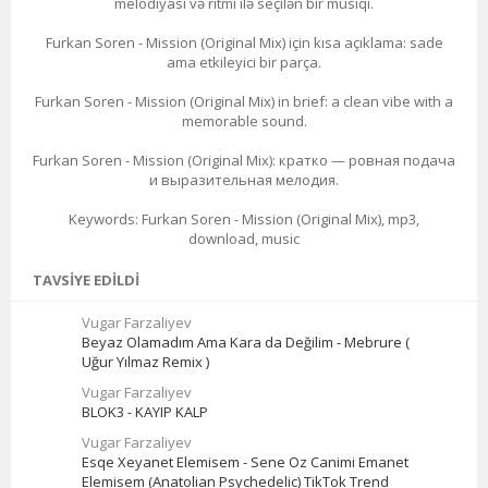
melodiyası və ritmi ilə seçilən bir musiqi.
Furkan Soren - Mission (Original Mix) için kısa açıklama: sade
ama etkileyici bir parça.
Furkan Soren - Mission (Original Mix) in brief: a clean vibe with a
memorable sound.
Furkan Soren - Mission (Original Mix): кратко — ровная подача
и выразительная мелодия.
Keywords: Furkan Soren - Mission (Original Mix), mp3,
download, music
TAVSIYE EDILDI
Vugar Farzaliyev
Beyaz Olamadım Ama Kara da Değilim - Mebrure (
Uğur Yılmaz Remix )
Vugar Farzaliyev
BLOK3 - KAYIP KALP
Vugar Farzaliyev
Esqe Xeyanet Elemisem - Sene Oz Canimi Emanet
Elemisem (Anatolian Psychedelic) TikTok Trend