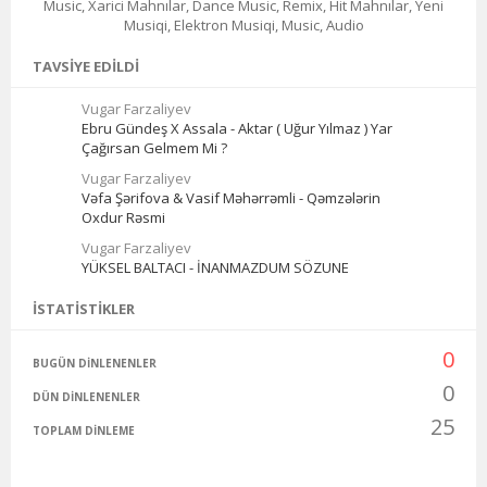
Music, Xarici Mahnılar, Dance Music, Remix, Hit Mahnılar, Yeni
Musiqi, Elektron Musiqi, Music, Audio
TAVSIYE EDILDI
Vugar Farzaliyev
Ebru Gündeş X Assala - Aktar ( Uğur Yılmaz ) Yar
Çağırsan Gelmem Mi ?
Vugar Farzaliyev
Vəfa Şərifova & Vasif Məhərrəmli - Qəmzələrin
Oxdur Rəsmi
Vugar Farzaliyev
YÜKSEL BALTACI - İNANMAZDUM SÖZUNE
İSTATISTIKLER
0
BUGÜN DINLENENLER
0
DÜN DINLENENLER
25
TOPLAM DINLEME