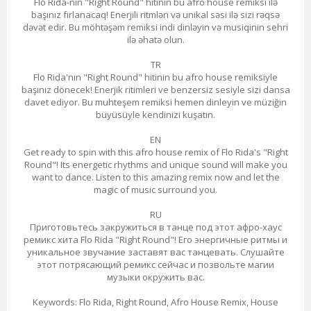
Flo Rida-nın "Right Round" hitinin bu afro house remiksi ilə
başınız fırlanacaq! Enerjili ritmləri və unikal səsi ilə sizi rəqsə
dəvət edir. Bu möhtəşəm remiksi indi dinləyin və musiqinin sehri
ilə əhatə olun.
TR
Flo Rida'nın "Right Round" hitinin bu afro house remiksiyle
başınız dönecek! Enerjik ritimleri ve benzersiz sesiyle sizi dansa
davet ediyor. Bu muhteşem remiksi hemen dinleyin ve müziğin
büyüsüyle kendinizi kuşatın.
EN
Get ready to spin with this afro house remix of Flo Rida's "Right
Round"! Its energetic rhythms and unique sound will make you
want to dance. Listen to this amazing remix now and let the
magic of music surround you.
RU
Приготовьтесь закружиться в танце под этот афро-хаус
ремикс хита Flo Rida "Right Round"! Его энергичные ритмы и
уникальное звучание заставят вас танцевать. Слушайте
этот потрясающий ремикс сейчас и позвольте магии
музыки окружить вас.
Keywords: Flo Rida, Right Round, Afro House Remix, House