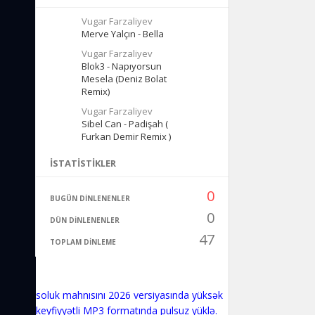
Vugar Farzaliyev
Merve Yalçın - Bella
Vugar Farzaliyev
Blok3 - Napıyorsun
Mesela (Deniz Bolat
Remix)
Vugar Farzaliyev
Sibel Can - Padişah (
Furkan Demir Remix )
İSTATISTIKLER
0
BUGÜN DINLENENLER
0
DÜN DINLENENLER
47
TOPLAM DINLEME
soluk mahnısını 2026 versiyasında yüksək
keyfiyyətli MP3 formatında pulsuz yüklə.