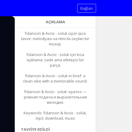
Bağlan
AÇIKLAMA
fidanson & Avcio - soluk üçün qısa
təsvir: melodiyası və ritmi ilə seçilən bir
musiqi.
fidanson & Avcio - soluk için kısa
açıklama: sade ama etkileyici bir
parça.
fidanson & Avcio - soluk in brief: a
clean vibe with a memorable sound.
fidanson & Avcio - soluk: кратко —
ровная подача и выразительная
мелодия.
Keywords: fidanson & Avcio - soluk,
mp3, download, music
TAVSIYE EDILDI