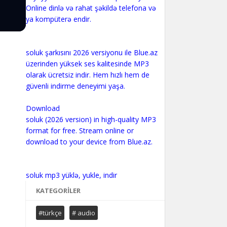
Online dinlə və rahat şəkildə telefona və
ya kompüterə endir.
soluk şarkısını 2026 versiyonu ile Blue.az
üzerinden yüksek ses kalitesinde MP3
olarak ücretsiz indir. Hem hızlı hem de
güvenli indirme deneyimi yaşa.
Download
soluk (2026 version) in high-quality MP3
format for free. Stream online or
download to your device from Blue.az.
KATEGORILER
#türkçe
# audio