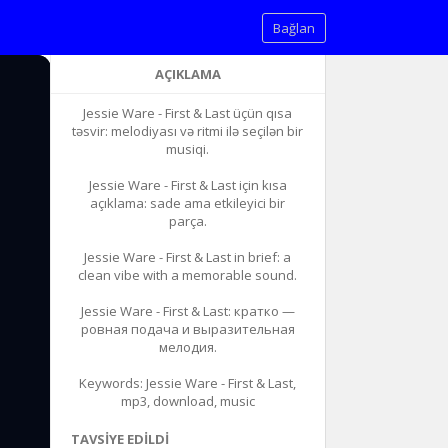
Bağlan
AÇIKLAMA
Jessie Ware - First & Last üçün qısa
təsvir: melodiyası və ritmi ilə seçilən bir
musiqi.
Jessie Ware - First & Last için kısa
açıklama: sade ama etkileyici bir
parça.
Jessie Ware - First & Last in brief: a
clean vibe with a memorable sound.
Jessie Ware - First & Last: кратко —
ровная подача и выразительная
мелодия.
Keywords: Jessie Ware - First & Last,
mp3, download, music
TAVSIYE EDILDI