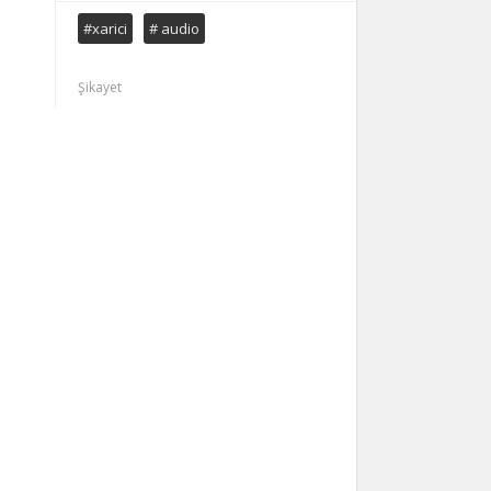
#xarici
# audio
Şikayet