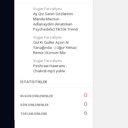
Vugar Farzaliyev
Ay Qız Sənin Gözlərinin
Məndə Məcnun
Adlanaydım (Anatolian
Psychedelic) TikTok Trend
Vugar Farzaliyev
Gül Ki Güller Açsın Al
Yanağında - ( Uğur Yılmaz
Remix ) Konser Mix
Vugar Farzaliyev
Peshraw Hawrami -
Chakrdi mp3 yukle
İSTATISTIKLER
0
BUGÜN DINLENENLER
0
DÜN DINLENENLER
6
TOPLAM DINLEME