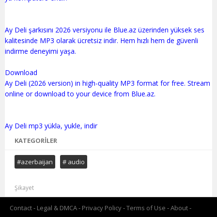
Ay Deli şarkısını 2026 versiyonu ile Blue.az üzerinden yüksek ses
kalitesinde MP3 olarak ücretsiz indir. Hem hızlı hem de güvenli
indirme deneyimi yaşa.
Download
Ay Deli (2026 version) in high-quality MP3 format for free. Stream
online or download to your device from Blue.az.
KATEGORILER
#azerbaijan
# audio
Şikayet
Contact
Legal & DMCA
Privacy Policy
Terms of Use
About