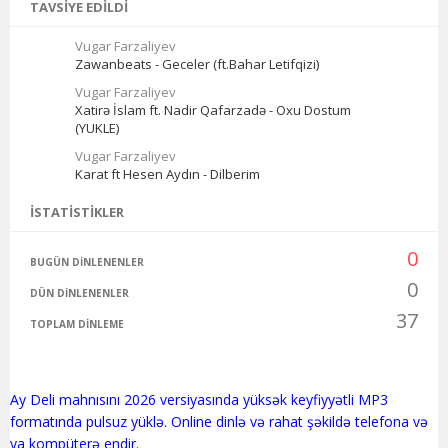
TAVSIYE EDILDI
Vugar Farzaliyev
Zawanbeats - Geceler (ft.Bahar Letifqizi)
Vugar Farzaliyev
Xatirə İslam ft. Nadir Qafarzadə - Oxu Dostum
(YUKLE)
Vugar Farzaliyev
Karat ft Hesen Aydın - Dilberim
İSTATISTIKLER
0
BUGÜN DINLENENLER
0
DÜN DINLENENLER
37
TOPLAM DINLEME
Ay Deli mahnısını 2026 versiyasında yüksək keyfiyyətli MP3
formatında pulsuz yüklə. Online dinlə və rahat şəkildə telefona və
ya kompüterə endir.