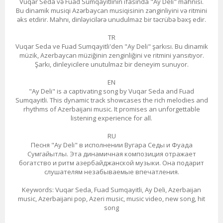
Vuqar Seda və Fuad Sumqayitlinin ifasında "Ay Deli" mahnısı.
Bu dinamik musiqi Azərbaycan musiqisinin zənginliyini və ritmini
əks etdirir. Mahnı, dinləyicilərə unudulmaz bir təcrübə bəxş edir.
TR
Vuqar Seda ve Fuad Sumqayitli'den "Ay Deli" şarkısı. Bu dinamik
müzik, Azerbaycan müziğinin zenginliğini ve ritmini yansıtıyor.
Şarkı, dinleyicilere unutulmaz bir deneyim sunuyor.
EN
"Ay Deli" is a captivating song by Vuqar Seda and Fuad
Sumqayitli. This dynamic track showcases the rich melodies and
rhythms of Azerbaijani music. It promises an unforgettable
listening experience for all.
RU
Песня "Ay Deli" в исполнении Вугара Седы и Фуада
Сумгайытлы. Эта динамичная композиция отражает
богатство и ритм азербайджанской музыки. Она подарит
слушателям незабываемые впечатления.
Keywords: Vuqar Seda, Fuad Sumqayitli, Ay Deli, Azerbaijan
music, Azerbaijani pop, Azeri music, music video, new song, hit
song