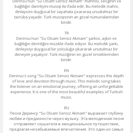
Derinsu'nun "Su Olsam Sensiz Akmam" mahnısı, sevginin və
bağlılığın dərinliyini musiqi ilə ifadə edir. Bu melodik mahnı,
dinləyicini duyğusal bir səyahətə çıxararaq unudulmaz bir
təcrübə yaşadır. Türk musiqisinin ən gözəl nümunələrindən
biridir.
TR
Derinsu'nun "Su Olsam Sensiz Akmam" şarkısı, aşkın ve
bağlılığın derinliğini müzikle ifade ediyor. Bu melodik şarkı,
dinleyiciyi duygusal bir yolculuğa çıkararak unutulmaz bir
deneyim yaşatıyor. Türk müziğinin en güzel örneklerinden
biridir.
EN
Derinsu's song "Su Olsam Sensiz Akmam" expresses the depth
of love and devotion through music. This melodic song takes
the listener on an emotional journey, offering an unforgettable
experience. It is one of the most beautiful examples of Turkish
music.
RU
Песня Деринсу "Su Olsam Sensiz Akmam" выражает глубину
любви и преданности через музыку. Эта мелодичная песня
отправляет слушателя в эмоциональное путешествие,
предлагая незабываемые впечатления. Это один из самых