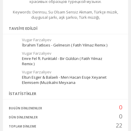
красивых образцов турецкой музыки.
Keywords: Derinsu, Su Olsam Sensiz Akmam, Türkçe müzik,
duygusal şarkı, aşk şarkısı, Türk müziği,
TAVSIYE EDILDI
Vugar Farzaliyev
İbrahim Tatlıses - Gelmesin ( Fatih Yılmaz Remix )
Vugar Farzaliyev
Emre Fel ft. Funktakl - Bir Güldün ( Fatih Yılmaz
Remix )
Vugar Farzaliyev
Eltun Esger & Balaeli - Men Hacan Esqe Xeyanet
Elemisem (Muzikalni Meyxana
İSTATISTIKLER
0
BUGÜN DINLENENLER
0
DÜN DINLENENLER
22
TOPLAM DINLEME