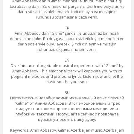
Amin Abbasov'dan "Gitme" mahnısı ilə unudulmaz bir musiqi
təcrübəsinə dalın. Bu emosional parça sizi təsirli melodiyaları və
dərin sözləri ilə valeh edəcək. İndi dinləyin və musiqinin
ruhunuzu oxşamasına icazə verin.
TR
Amin Abbasov'dan "Gitme" şarkısı ile unutulmaz bir müzik
deneyimine dalın. Bu duygusal parça sizi etkileyici melodileri ve
derin sözleriyle büyüleyecek. Şimdi dinleyin ve müziğin
ruhunuzu okşamasına izin verin.
EN
Dive into an unforgettable musical experience with "Gitme" by
Amin Abbasov. This emotional track will captivate you with its
poignant melodies and profound lyrics. Listen now and let the
music soothe your soul.
RU
Погрузитесь в незабываемый музыкальный опыт с песней
"Gitme" от Амина Аббасова. Этот эмоциональный трек
очарует вас своими проникновенными мелодиями и
глубокими текстами. Послушайте сейчас и позвольте
музыке успокоить вашу душу.
Keywords: Amin Abbasov, Gitme, Azerbaijan music, Azerbaijani