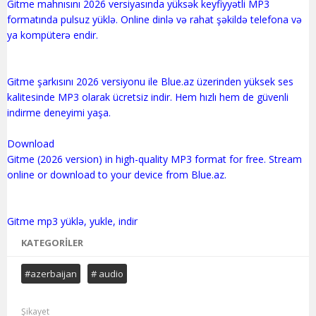
Gitme mahnısını 2026 versiyasında yüksək keyfiyyətli MP3
formatında pulsuz yüklə. Online dinlə və rahat şəkildə telefona və
ya kompüterə endir.
Gitme şarkısını 2026 versiyonu ile Blue.az üzerinden yüksek ses
kalitesinde MP3 olarak ücretsiz indir. Hem hızlı hem de güvenli
indirme deneyimi yaşa.
Download
Gitme (2026 version) in high-quality MP3 format for free. Stream
online or download to your device from Blue.az.
KATEGORILER
#azerbaijan
# audio
Şikayet