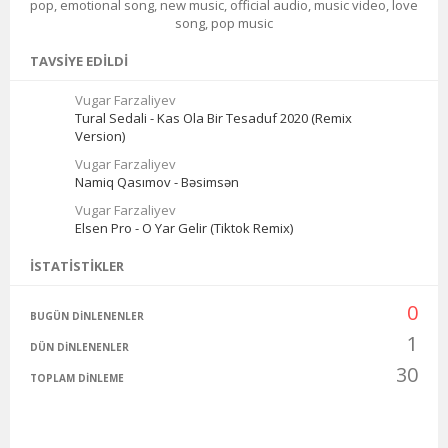
pop, emotional song, new music, official audio, music video, love
song, pop music
TAVSIYE EDILDI
Vugar Farzaliyev
Tural Sedali - Kas Ola Bir Tesaduf 2020 (Remix
Version)
Vugar Farzaliyev
Namiq Qasımov - Bəsimsən
Vugar Farzaliyev
Elsen Pro - O Yar Gelir (Tiktok Remix)
İSTATISTIKLER
0
BUGÜN DINLENENLER
1
DÜN DINLENENLER
30
TOPLAM DINLEME