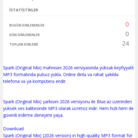
İSTATISTIKLER
0
BUGÜN DINLENENLER
0
DÜN DINLENENLER
24
TOPLAM DINLEME
Spark (Original Mix) mahnısını 2026 versiyasında yüksək keyfiyyətli
MP3 formatında pulsuz yüklə. Online dinlə və rahat şəkildə
telefona və ya kompüterə endir.
Spark (Original Mix) şarkısını 2026 versiyonu ile Blue.az üzerinden
yüksek ses kalitesinde MP3 olarak ücretsiz indir. Hem hızlı hem de
güvenli indirme deneyimi yaşa.
Download
Spark (Original Mix) (2026 version) in high-quality MP3 format for