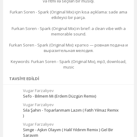
və ritmi ilə seçilən bir musiqi.
Furkan Soren - Spark (Original Mix) için kısa açıklama: sade ama
etkileyici bir parça.
Furkan Soren - Spark (Original Mix) in brief: a clean vibe with a
memorable sound.
Furkan Soren - Spark (Original Mix): кратко — ровная подача и
выразительная мелодия.
Keywords: Furkan Soren - Spark (Original Mix), mp3, download,
music
TAVSIYE EDILDI
Vugar Farzaliyev
Sefo - Bilmem Mi (Erdem Düzgün Remix)
Vugar Farzaliyev
Sıla Şahin - Toparlanmam Lazım ( Fatih Yılmaz Remix
)
Vugar Farzaliyev
Simge - Aşkın Olayım ( Halil Yıldırım Remix ) Gel Bir
Sarayım