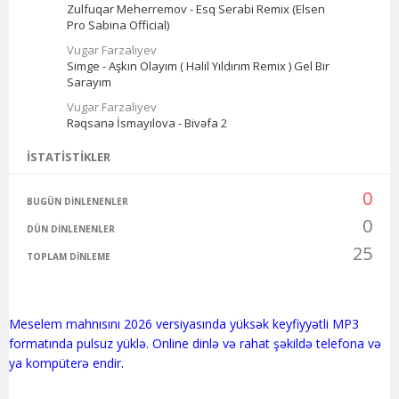
Zulfuqar Meherremov - Esq Serabi Remix (Elsen
Pro Sabina Official)
Vugar Farzaliyev
Simge - Aşkın Olayım ( Halil Yıldırım Remix ) Gel Bir
Sarayım
Vugar Farzaliyev
Rəqsanə İsmayılova - Bivəfa 2
İSTATISTIKLER
0
BUGÜN DINLENENLER
0
DÜN DINLENENLER
25
TOPLAM DINLEME
Meselem mahnısını 2026 versiyasında yüksək keyfiyyətli MP3
formatında pulsuz yüklə. Online dinlə və rahat şəkildə telefona və
ya kompüterə endir.