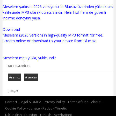
Meselem şarkısını 2026 versiyonu ile Blue.az üzerinden yüksek ses
kalitesinde MP3 olarak ücretsiz indir. Hem hızlı hem de güvenli
indirme deneyimi yaşa.
Download
Meselem (2026 version) in high-quality MP3 format for free.
Stream online or download to your device from Blue.az.
KATEGORILER
#remix
# audio
Şikayet
Contact
Legal & DMCA
Privacy Policy
Terms of Use
About
Cookie Policy
donate
Radyo
Yönetici
Dil:
English
Russian
Turkish
Azerbaijani