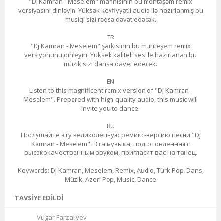
"Dj Kamran - Meselem" mahnısının bu möhtəşəm remix
versiyasını dinləyin. Yüksək keyfiyyətli audio ilə hazırlanmış bu
musiqi sizi rəqsə dəvət edəcək.
TR
"Dj Kamran - Meselem" şarkısının bu muhteşem remix
versiyonunu dinleyin. Yüksek kaliteli ses ile hazırlanan bu
müzik sizi dansa davet edecek.
EN
Listen to this magnificent remix version of "Dj Kamran -
Meselem". Prepared with high-quality audio, this music will
invite you to dance.
RU
Послушайте эту великолепную ремикс-версию песни "Dj
Kamran - Meselem". Эта музыка, подготовленная с
высококачественным звуком, пригласит вас на танец.
Keywords: Dj Kamran, Meselem, Remix, Audio, Türk Pop, Dans,
Müzik, Azeri Pop, Music, Dance
TAVSIYE EDILDI
Vugar Farzaliyev