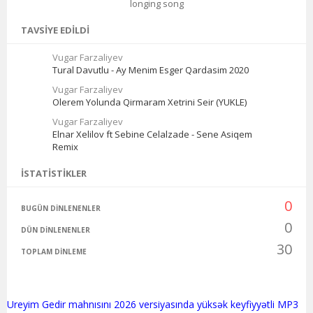
longing song
TAVSIYE EDILDI
Vugar Farzaliyev
Tural Davutlu - Ay Menim Esger Qardasim 2020
Vugar Farzaliyev
Olerem Yolunda Qirmaram Xetrini Seir (YUKLE)
Vugar Farzaliyev
Elnar Xelilov ft Sebine Celalzade - Sene Asiqem
Remix
İSTATISTIKLER
0
BUGÜN DINLENENLER
0
DÜN DINLENENLER
30
TOPLAM DINLEME
Ureyim Gedir mahnısını 2026 versiyasında yüksək keyfiyyətli MP3