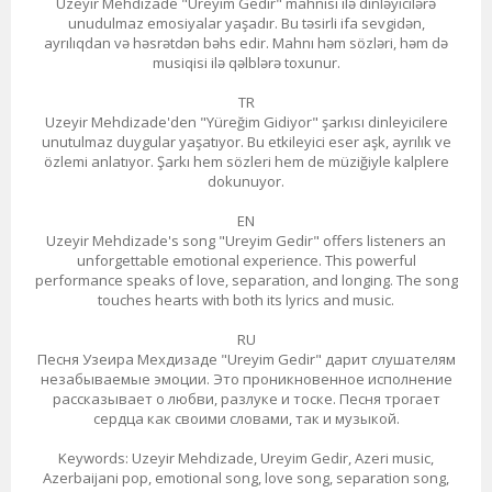
Uzeyir Mehdizade "Ureyim Gedir" mahnısı ilə dinləyicilərə
unudulmaz emosiyalar yaşadır. Bu təsirli ifa sevgidən,
ayrılıqdan və həsrətdən bəhs edir. Mahnı həm sözləri, həm də
musiqisi ilə qəlblərə toxunur.
TR
Uzeyir Mehdizade'den "Yüreğim Gidiyor" şarkısı dinleyicilere
unutulmaz duygular yaşatıyor. Bu etkileyici eser aşk, ayrılık ve
özlemi anlatıyor. Şarkı hem sözleri hem de müziğiyle kalplere
dokunuyor.
EN
Uzeyir Mehdizade's song "Ureyim Gedir" offers listeners an
unforgettable emotional experience. This powerful
performance speaks of love, separation, and longing. The song
touches hearts with both its lyrics and music.
RU
Песня Узеира Мехдизаде "Ureyim Gedir" дарит слушателям
незабываемые эмоции. Это проникновенное исполнение
рассказывает о любви, разлуке и тоске. Песня трогает
сердца как своими словами, так и музыкой.
Keywords: Uzeyir Mehdizade, Ureyim Gedir, Azeri music,
Azerbaijani pop, emotional song, love song, separation song,